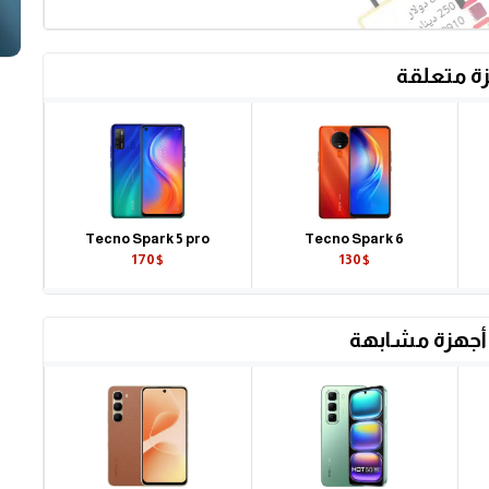
ة متعلقة
Tecno Spark 5 pro
Tecno Spark 6
170$
130$
أجهزة مشابهة