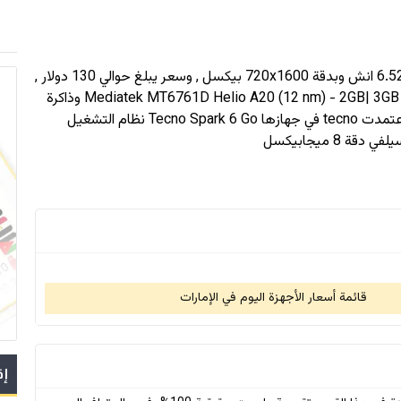
720x1600
بيكسل , وسعر يبلغ حوالي 130 دولار
,
بمعالج Mediatek MT6761D Helio A20 (12 nm) - 2GB| 3GB model وذاكرة
رام حتى 4 جيجابايت و سعة تخزين حتى 64 جيجابايت , اعتمدت tecno في جهازها Tecno Spark 6 Go نظام التشغيل
قائمة أسعار الأجهزة اليوم في الإمارات
إق