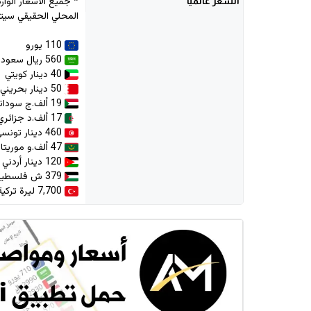
السعر
عالمياً
المحلي الحقيقي سيتم
110 يورو
560 ريال سعودي
40 دينار كويتي
50 دينار بحريني
19 ألف.ج سوداني
17 ألف.د جزائري
460 دينار تونسي
47 ألف.و موريتانية
120 دينار أردني
379 ش فلسطيني
7,700 ليرة تركية