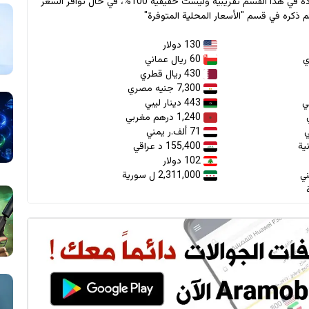
* جميع الأسعار الواردة في هذا القسم تقريبية وليست حقيقية 100%، في حال توافر السعر
 ذكره في قسم "الأسعار المحلية المتوفرة"
130 دولار
60 ريال عماني
430 ريال قطري
7,300 جنيه مصري
443 دينار ليبي
1,240 درهم مغربي
71 ألف.ر يمني
155,400 د عراقي
102 دولار
2,311,000 ل سورية