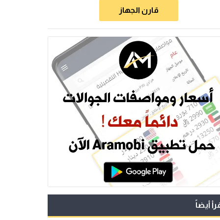
قارن الجهاز
رأ أيضاً