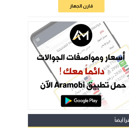
قارن الجهاز
رأ أيضاً