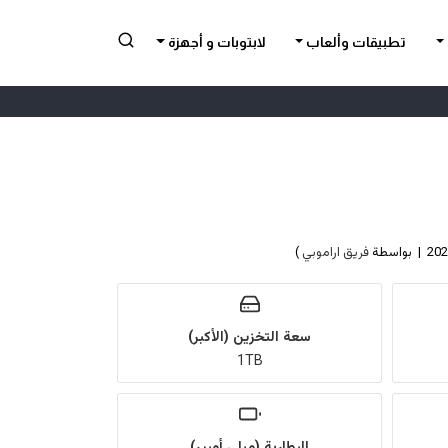
تطبيقات وألعاب
لابتوبات و أجهزة
فريق اراموبي
)
سعة التخزين (الأكبر)
1TB
البطارية (ميلي أمبير)