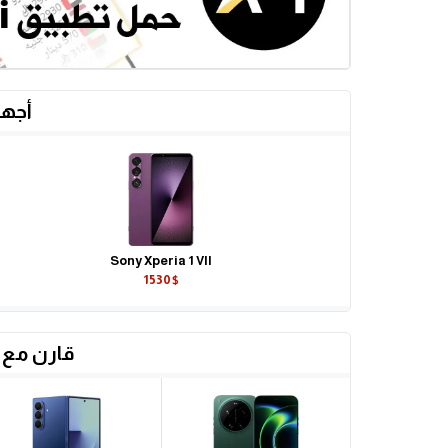
أجهز
Sony Xperia 1 VII
1530$
قارن مع 