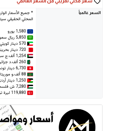
سعر محلي تقريبي من السعر العالمي
السعر
عالمياً
المحلي الحقيقي سيتم
1,580 يورو
5,850 ريال سعودي
570 دينار كويتي
720 دينار بحريني
1,254 ألف.ج سوداني
260 ألف.د جزائري
6,730 دينار تونسي
88 ألف.و موريتانية
1,250 دينار أردني
7,280 ش فلسطيني
119,880 ليرة تركية