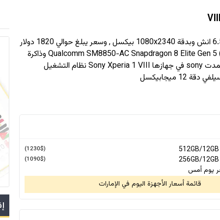
1080x2340
بيكسل , وسعر يبلغ حوالي 1820 دولار
بمعالج Qualcomm SM8850-AC Snapdragon 8 Elite Gen 5 (3 nm) وذاكرة
رام حتى 16 جيجابايت و سعة تخزين حتى 1 تيرابايت , اعتمدت sony في جهازها Sony Xperia 1 VIII نظام التشغيل
(1230$)
(1090$)
ر يوم أمس
قائمة أسعار الأجهزة اليوم في الإمارات
إق