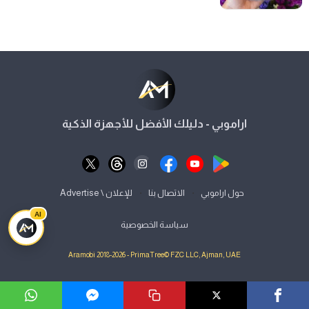
اراموبي - دليلك الأفضل للأجهزة الذكية
⋅
⋅
حول اراموبي
الاتصال بنا
للإعلان \ Advertise
AI
سياسة الخصوصية
Aramobi 2018-2026 - PrimaTree© FZC LLC, Ajman, UAE