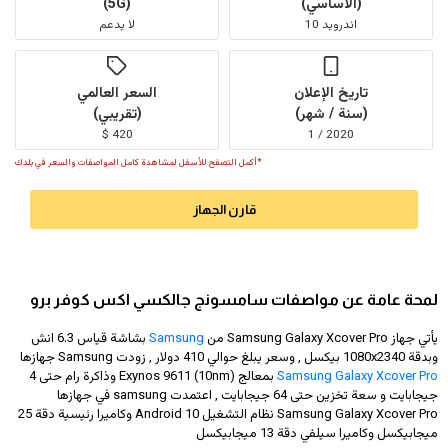
(الأساسي)
(5G)
اندرويد 10
لا يدعم
تاريخ الإعلان
السعر العالمي
(سنة / شهر)
(تقريبي)
420 $
2020 / 1
*أكمل التصفح للأسفل لمشاهدة كامل المواصفات والسعر في بلدك
قارن الجهاز
لمحة عامة عن مواصفات سامسونج جالكسي اكس كوفر برو
يأتي جهاز Samsung Galaxy Xcover Pro من
Samsung
بشاشة قياس 6.3 انش
وبدقة
1080x2340
بيكسل , وسعر يبلغ حوالي 410 دولار
, زودت Samsung جهازها
Samsung Galaxy Xcover Pro
بمعالج Exynos 9611 (10nm) وذاكرة رام حتى 4
جيجابايت و سعة تخزين حتى 64 جيجابايت , اعتمدت samsung في جهازها
Samsung Galaxy Xcover Pro نظام التشغيل Android 10 وكاميرا رئيسية دقة 25
ميجابيكسل وكاميرا سيلفي دقة 13 ميجابيكسل