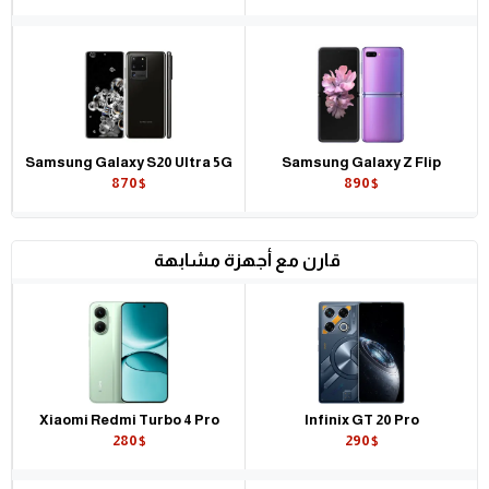
Samsung Galaxy S20 Ultra 5G
Samsung Galaxy Z Flip
870$
890$
قارن مع أجهزة مشابهة
Xiaomi Redmi Turbo 4 Pro
Infinix GT 20 Pro
280$
290$