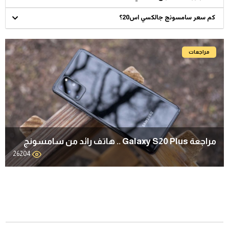
كم سعر سامسونج جالكسي اس20؟
مراجعات
مراجعة Galaxy S20 Plus .. هاتف رائد من سامسونج
26204