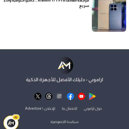
مراجعة الهاتف Xiaomi 17T Pro .. كاميرا احترافية وأداء
سريع
اراموبي - دليلك الأفضل للأجهزة الذكية
⋅
⋅
حول اراموبي
الاتصال بنا
للإعلان \ Advertise
AI
سياسة الخصوصية