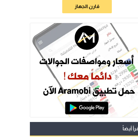
قارن الجهاز
رأ أيضاً