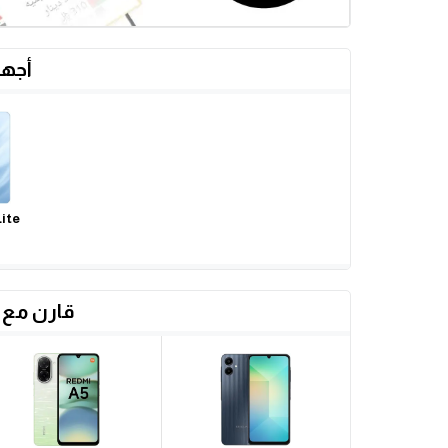
أجهز
ite
قارن مع 