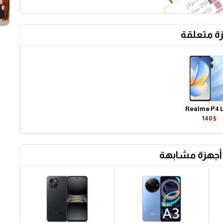
ة متعلقة
Realme P4 L
140$
أجهزة مشابهة