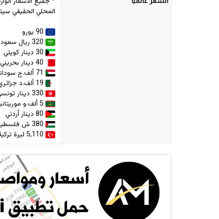
السعر
عالمياً
المحلي الحقيقي سيتم
90 يورو
320 ريال سعودي
30 دينار كويتي
40 دينار بحريني
71 ألف.ج سوداني
19 ألف.د جزائري
330 دينار تونسي
5 ألف.و موريتانية
80 دينار أردني
380 ش فلسطيني
5,110 ليرة تركية