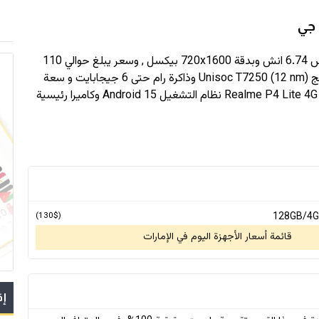
بدقة
720x1600
بيكسل , وسعر يبلغ حوالي 110
بمعالج Unisoc T7250 (12 nm) وذاكرة رام حتى 6 جيجابايت و سعة
تخزين حتى 128 جيجابايت , اعتمدت realme في جهازها Realme P4 Lite 4G نظام التشغيل Android 15 وكاميرا رئيسية
(130$)
قائمة أسعار الأجهزة اليوم في الإمارات
إق