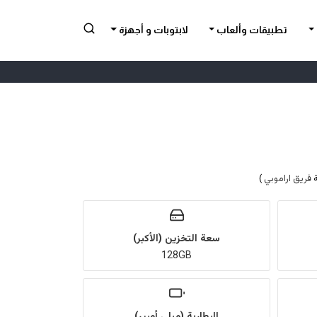
تطبيقات وألعاب
لابتوبات و أجهزة
فريق اراموبي
)
سعة التخزين (الأكبر)
128GB
البطارية (ميلي أمبير)