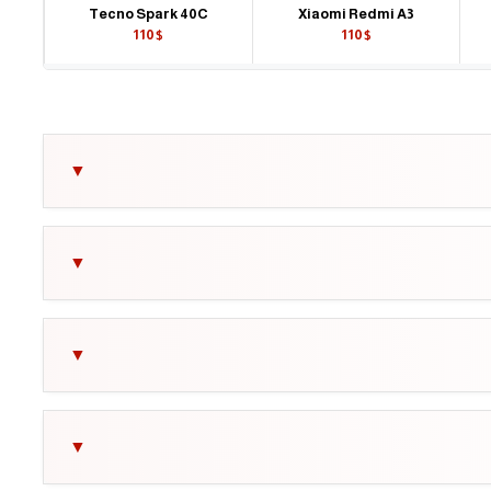
Tecno Spark 40C
Xiaomi Redmi A3
110$
110$