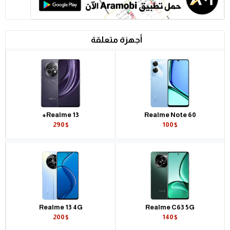
أجهزة متعلقة
Realme 13+
Realme Note 60
290$
100$
Realme 13 4G
Realme C63 5G
200$
140$