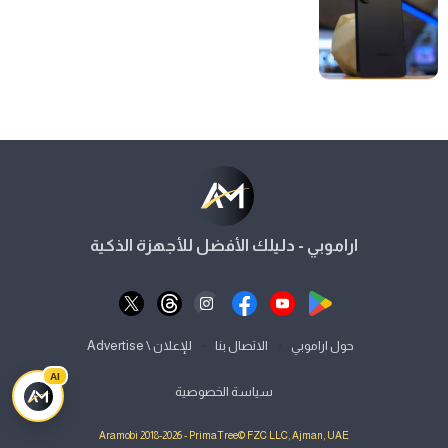
اراموبي - دليلك الأفضل للأجهزة الذكية
⋅
⋅
حول اراموبي
الاتصال بنا
للإعلان \ Advertise
AI
سياسة الخصوصية
Aramobi 2018-2026 - PrimaTree© FZC LLC, Ajman, UAE