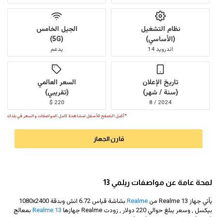
نظام التشغيل
الجيل الخامس
(الأساسي)
(5G)
اندرويد 14
يدعم
تاريخ الإعلان
السعر العالمي
(سنة / شهر)
(تقريبي)
220 $
2024 / 8
*أكمل التصفح للأسفل لمشاهدة كامل المواصفات والسعر في بلدك
قارن الجهاز
لمحة عامة عن مواصفات ريلمي 13
يأتي جهاز Realme 13 من
Realme
بشاشة قياس 6.72 انش وبدقة
1080x2400
بيكسل , وسعر يبلغ حوالي 220 دولار
, زودت Realme جهازها
Realme 13
بمعالج