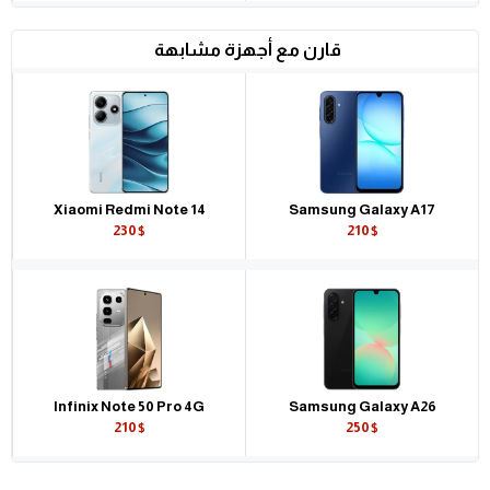
قارن مع أجهزة مشابهة
Xiaomi Redmi Note 14
Samsung Galaxy A17
230$
210$
Infinix Note 50 Pro 4G
Samsung Galaxy A26
210$
250$