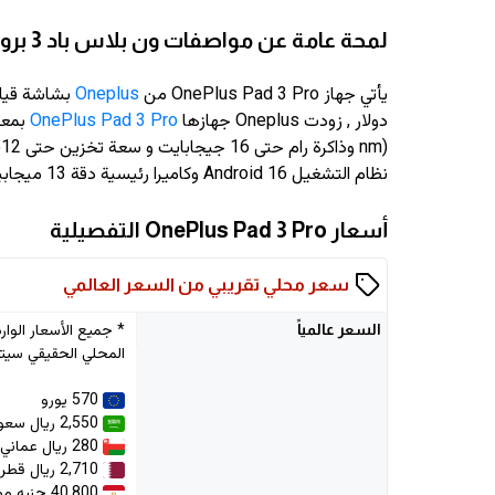
لمحة عامة عن مواصفات ون بلاس باد 3 برو
يأتي جهاز OnePlus Pad 3 Pro من
Oneplus
بشاشة قياس 13.2 انش
دولار
, زودت Oneplus جهازها
OnePlus Pad 3 Pro
نظام التشغيل Android 16 وكاميرا رئيسية دقة 13 ميجابيكسل وكاميرا سيلفي دقة 8 ميجابيكسل
أسعار OnePlus Pad 3 Pro التفصيلية
سعر محلي تقريبي من السعر العالمي
السعر
عالمياً
المحلي الحقيقي سيتم
570 يورو
2,550 ريال سعودي
280 ريال عماني
2,710 ريال قطري
40,800 جنيه مصري