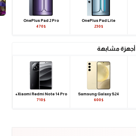
OnePlus Pad 2 Pro
OnePlus Pad Lite
470$
230$
أجهزة مشابهة
Xiaomi Redmi Note 14 Pro+
Samsung Galaxy S24
710$
600$