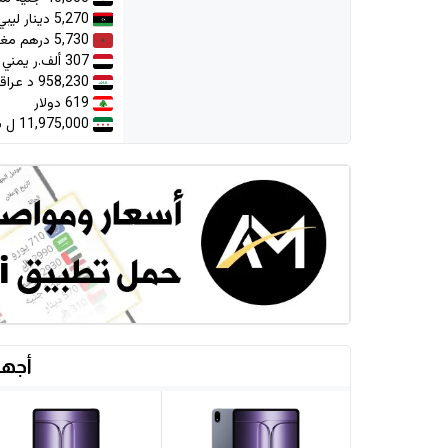
5,270 دينار ليبي
5,730 درهم مغربي
307 ألف.ر يمني
958,230 د عراقي
619 دولار
11,975,000 ل سورية
أجهز