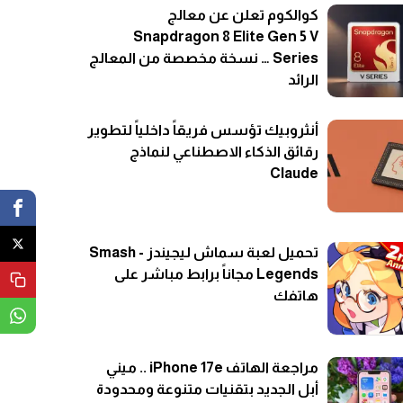
كوالكوم تعلن عن معالج
Snapdragon 8 Elite Gen 5 V
Series … نسخة مخصصة من المعالج
الرائد
أنثروبيك تؤسس فريقاً داخلياً لتطوير
رقائق الذكاء الاصطناعي لنماذج
Claude
تحميل لعبة سماش ليجيندز - Smash
Legends مجاناً برابط مباشر على
هاتفك
مراجعة الهاتف iPhone 17e .. ميني
أبل الجديد بتقنيات متنوعة ومحدودة