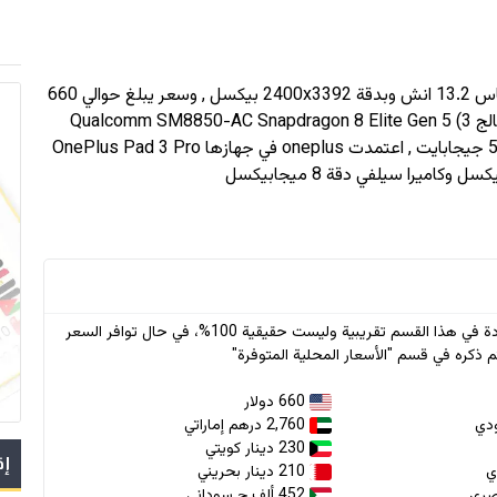
 وبدقة
2400x3392
بيكسل , وسعر يبلغ حوالي 660
بمعالج Qualcomm SM8850-AC Snapdragon 8 Elite Gen 5 (3
nm) وذاكرة رام حتى 16 جيجابايت و سعة تخزين حتى 512 جيجابايت , اعتمدت oneplus في جهازها OnePlus Pad 3 Pro
* جميع الأسعار الواردة في هذا القسم تقريبية وليست حقيقية 100%، في حال توافر السعر
 ذكره في قسم "الأسعار المحلية المتوفرة"
660 دولار
2,760 درهم إماراتي
230 دينار كويتي
إق
210 دينار بحريني
452 ألف.ج سوداني