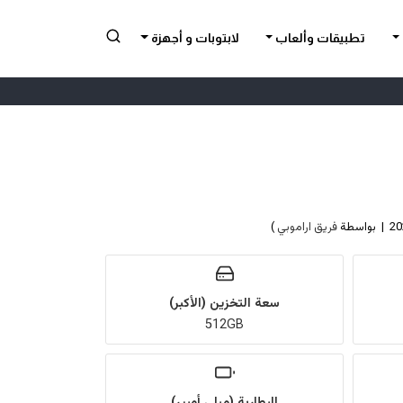
تطبيقات وألعاب
لابتوبات و أجهزة
فريق اراموبي
)
سعة التخزين (الأكبر)
512GB
البطارية (ميلي أمبير)