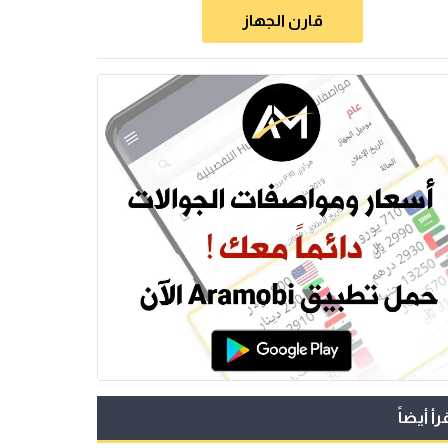
قارن الجهاز
رأ أيضاً