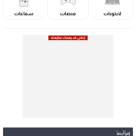
لابتوبات
منصات
سماعات
إقرأ أيضاً