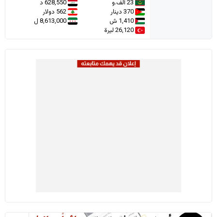
23 ألف.و
628,550 د
370 دينار
562 دولار
1,410 ش
8,613,000 ل
26,120 ليرة