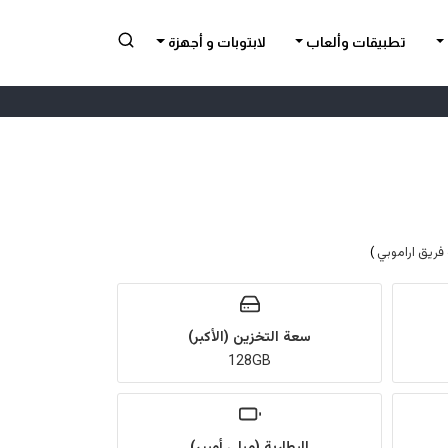
تطبيقات وألعاب
لابتوبات و أجهزة
فريق اراموبي
)
سعة التخزين (الأكبر)
128GB
البطارية (ميلي أمبير)