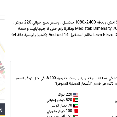
1080x2400
بيكسل , وسعر يبلغ حوالي 220 دولار
,
بمعالج Mediatek Dimensity 7025 (6 nm) وذاكرة رام حتى 8 جيجابايت و سعة
تخزين حتى 128 جيجابايت , اعتمدت lava في جهازها Lava Blaze Duo نظام التشغيل Android 14 وكاميرا رئيسية دقة 64
* جميع الأسعار الواردة في هذا القسم تقريبية وليست حقيقية 100%، في حال توافر السعر
 ذكره في قسم "الأسعار المحلية المتوفرة"
220 دولار
820 درهم إماراتي
70 دينار كويتي
إق
100 دينار بحريني
151 ألف.ج سوداني