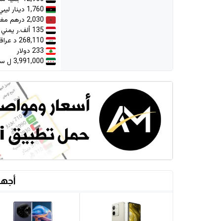
1,760 دينار ليبي
2,030 درهم مغربي
135 ألف.ر يمني
268,110 د عراقي
233 دولار
3,991,000 ل سورية
أجهز