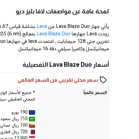
لمحة عامة عن مواصفات لافا بليز ديو
يأتي جهاز Lava Blaze Duo من
Lava
بشاشة قياس 6.67 انش وبدقة
زودت Lava جهازها
Lava Blaze Duo
ميجابيكسل وكاميرا سيلفي دقة 16 ميجابيكسل
أسعار Lava Blaze Duo التفصيلية
سعر محلي تقريبي من السعر العالمي
السعر
عالمياً
المحلي الحقيقي سيتم
190 يورو
710 ريال سعودي
100 ريال عماني
720 ريال قطري
12,900 جنيه مصري