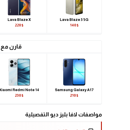
Lava Blaze X
Lava Blaze 3 5G
220$
140$
قارن مع 
Xiaomi Redmi Note 14
Samsung Galaxy A17
230$
210$
مواصفات لافا بليز ديو التفصيلية