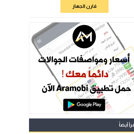
قارن الجهاز
رأ أيضاً