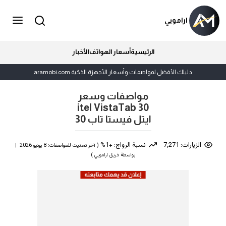
اراموبي
الرئيسية
أسعار الهواتف
الأخبار
دليلك الأفضل لمواصفات وأسعار الأجهزة الذكية aramobi.com
مواصفات وسعر
itel VistaTab 30
ايتل فيستا تاب 30
الزيارات: 7,271
نسبة الرواج: +1%
( آخر تحديث للمواصفات: 8 يونيو 2026 |
بواسطة
فريق اراموبي
)