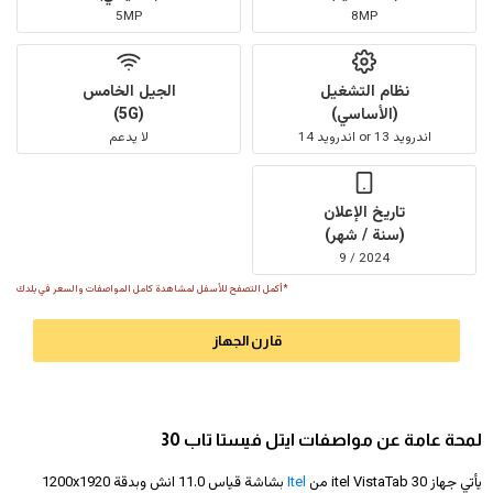
5MP
8MP
نظام التشغيل
الجيل الخامس
(الأساسي)
(5G)
اندرويد 13 or اندرويد 14
لا يدعم
تاريخ الإعلان
(سنة / شهر)
2024 / 9
*أكمل التصفح للأسفل لمشاهدة كامل المواصفات والسعر في بلدك
قارن الجهاز
لمحة عامة عن مواصفات ايتل فيستا تاب 30
يأتي جهاز itel VistaTab 30 من
Itel
بشاشة قياس 11.0 انش وبدقة
1200x1920