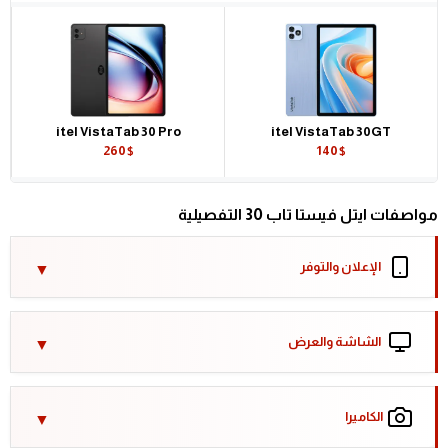
itel VistaTab 30 Pro
itel VistaTab 30GT
260$
140$
مواصفات ايتل فيستا تاب 30 التفصيلية
الإعلان والتوفر
الشاشة والعرض
الكاميرا