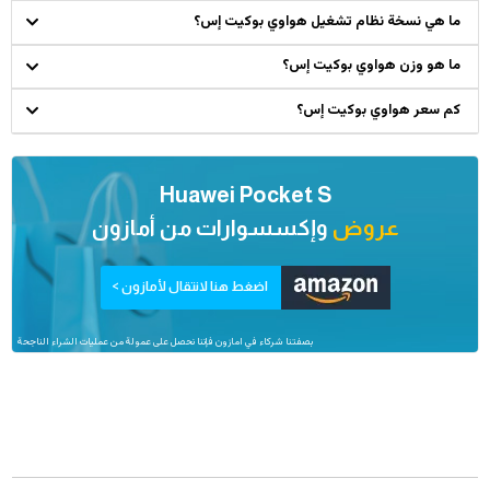
ما هي نسخة نظام تشغيل هواوي بوكيت إس؟
ما هو وزن هواوي بوكيت إس؟
كم سعر هواوي بوكيت إس؟
Huawei Pocket S
عروض
وإكسسوارات من
أمازون
اضغط هنا لانتقال لأمازون >
بصفتنا شركاء في امازون فإننا نحصل على عمولة من عمليات الشراء الناجحة