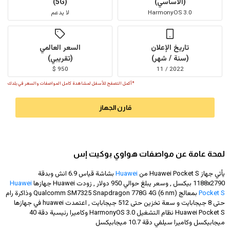
(الأساسي)
(5G)
HarmonyOS 3.0
لا يدعم
تاريخ الإعلان
السعر العالمي
(سنة / شهر)
(تقريبي)
950 $
2022 / 11
*أكمل التصفح للأسفل لمشاهدة كامل المواصفات والسعر في بلدك
قارن الجهاز
لمحة عامة عن مواصفات هواوي بوكيت إس
يأتي جهاز Huawei Pocket S من
Huawei
بشاشة قياس 6.9 انش وبدقة
1188x2790
بيكسل , وسعر يبلغ حوالي 950 دولار
, زودت Huawei جهازها
Huawei
Pocket S
بمعالج Qualcomm SM7325 Snapdragon 778G 4G (6 nm) وذاكرة رام
حتى 8 جيجابايت و سعة تخزين حتى 512 جيجابايت , اعتمدت huawei في جهازها
Huawei Pocket S نظام التشغيل HarmonyOS 3.0 وكاميرا رئيسية دقة 40
ميجابيكسل وكاميرا سيلفي دقة 10.7 ميجابيكسل