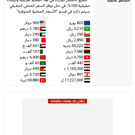
* جميع الأسعار الواردة في هذا القسم تقريبية وليست
حقيقية 100%، في حال توافر السعر المحلي الحقيقي
سيتم ذكره في قسم "الأسعار المحلية المتوفرة"
820 يورو
950 دولار
3,210 ريال
2,780 درهم
390 ريال
290 دينار
2,890 ريال
380 دينار
60,220 جنيه
651 ألف.ج
7,580 دينار
157 ألف.د
3,700 دينار
6,400 درهم
442 ألف.ر
45 ألف.و
1,165,360 د
690 دينار
891 دولار
3,100 ش
17,227,000 ل
69,880 ليرة