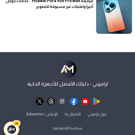
مراجعة Huawei Pura 90s Pro Max .. خدمات جوجل
أخيراً وتقنيات غير مسبوقة للتصوير
اراموبي - دليلك الأفضل للأجهزة الذكية
⋅
⋅
حول اراموبي
الاتصال بنا
للإعلان \ Advertise
AI
سياسة الخصوصية