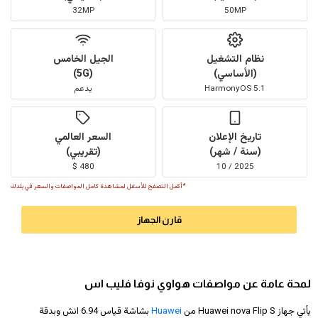
32MP
50MP
نظام التشغيل
الجيل الخامس
(الأساسي)
(5G)
HarmonyOS 5.1
يدعم
تاريخ الإعلان
السعر العالمي
(سنة / شهر)
(تقريبي)
480 $
2025 / 10
*أكمل التصفح للأسفل لمشاهدة كامل المواصفات والسعر في بلدك
قارن الجهاز
لمحة عامة عن مواصفات هواوي نوفا فليب اس
يأتي جهاز Huawei nova Flip S من
Huawei
بشاشة قياس 6.94 انش وبدقة