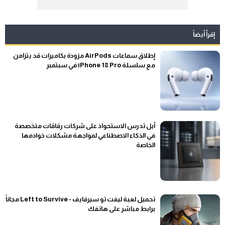
إقرأ أيضاً
إطلاق سماعات AirPods مزودة بكاميرات قد يتزامن
مع سلسلة iPhone 18 Pro في سبتمبر
آبل تدرس الاستحواذ على شركات رقاقات متخصصة
في الذكاء الاصطناعي لمواجهة مشكلات خوادمها
الخاصة
تحميل لعبة ليفت تو سيرفايف - Left to Survive مجاناً
برابط مباشر على هاتفك