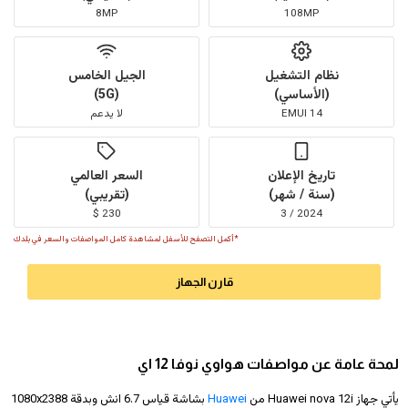
8MP
108MP
نظام التشغيل
الجيل الخامس
(الأساسي)
(5G)
EMUI 14
لا يدعم
تاريخ الإعلان
السعر العالمي
(سنة / شهر)
(تقريبي)
230 $
2024 / 3
*أكمل التصفح للأسفل لمشاهدة كامل المواصفات والسعر في بلدك
قارن الجهاز
لمحة عامة عن مواصفات هواوي نوفا 12 اي
يأتي جهاز Huawei nova 12i من
Huawei
بشاشة قياس 6.7 انش وبدقة
1080x2388