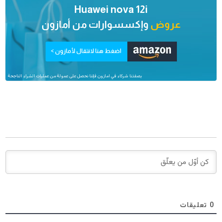
Huawei nova 12i
عروض
وإكسسوارات من
أمازون
اضغط هنا لانتقال لأمازون >
بصفتنا شركاء في امازون فإننا نحصل على عمولة من عمليات الشراء الناجحة
0
تعليقات