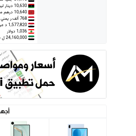
10,630 دينار ليبي
10,640 درهم مغربي
768 ألف.ر يمني
1,577,820 د عراقي
1,036 دولار
24,160,000 ل سورية
أجهز