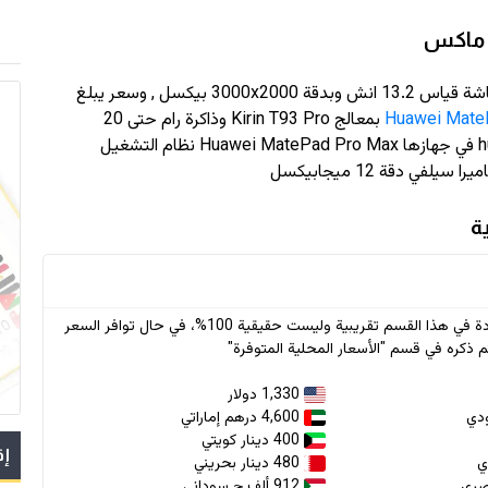
و ماكس
ياس 13.2 انش وبدقة
3000x2000
بيكسل , وسعر يبلغ
Huawei Mate
بمعالج Kirin T93 Pro وذاكرة رام حتى 20
جيجابايت و سعة تخزين حتى 1 تيرابايت , اعتمدت huawei في جهازها Huawei MatePad Pro Max نظام التشغيل
* جميع الأسعار الواردة في هذا القسم تقريبية وليست حقيقية 100%، في حال توافر السعر
 ذكره في قسم "الأسعار المحلية المتوفرة"
1,330 دولار
4,600 درهم إماراتي
400 دينار كويتي
إق
480 دينار بحريني
912 ألف.ج سوداني