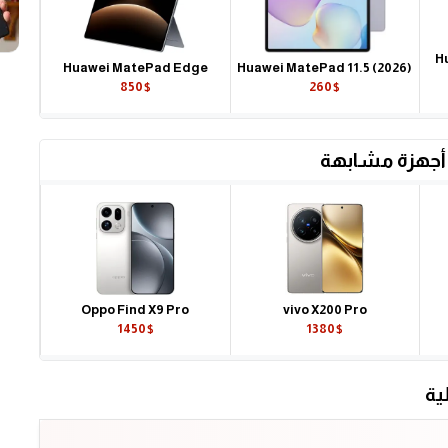
H
Huawei MatePad Edge
Huawei MatePad 11.5 (2026)
850$
260$
أجهزة مشابهة
Oppo Find X9 Pro
vivo X200 Pro
1450$
1380$
ية