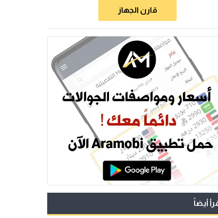
قارن الجهاز
رأ أيضاً