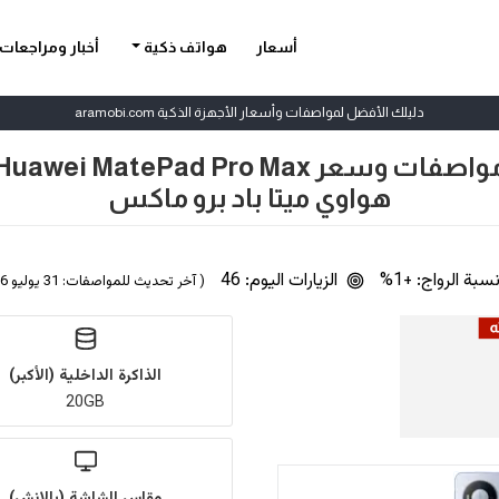
أسعار
هواتف ذكية
أخبار ومراجعات
دليلك الأفضل لمواصفات وأسعار الأجهزة الذكية aramobi.com
اصفات وسعر Huawei MatePad Pro Max
هواوي ميتا باد برو ماكس
سبة الرواج: +1%
الزيارات اليوم: 46
( آخر تحديث للمواصفات: 31 يوليو 2026 | بواسطة
الذاكرة الداخلية (الأكبر)
20GB
مقاس الشاشة (بالإنش)