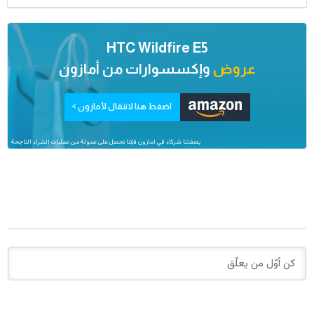
HTC Wildfire E5
عروض
وإكسسوارات من
أمازون
اضغط هنا لانتقال لأمازون >
بصفتنا شركاء في امازون فإننا نحصل على عمولة من عمليات الشراء الناجحة