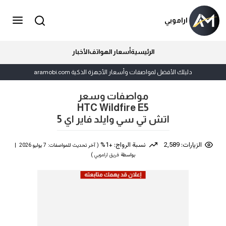
اراموبي
الرئيسية
أسعار الهواتف
الأخبار
دليلك الأفضل لمواصفات وأسعار الأجهزة الذكية aramobi.com
مواصفات وسعر
HTC Wildfire E5
اتش تي سي وايلد فاير اي 5
الزيارات: 2,589
نسبة الرواج: +1%
( آخر تحديث للمواصفات: 7 يوليو 2026 |
بواسطة
فريق اراموبي
)