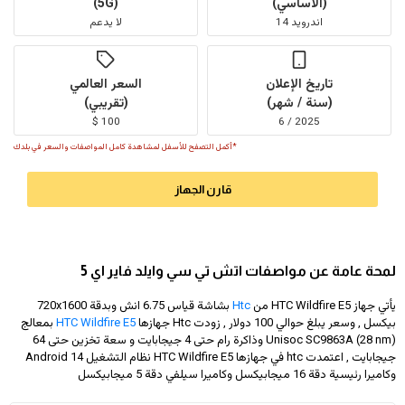
(الأساسي)
(5G)
اندرويد 14
لا يدعم
تاريخ الإعلان
السعر العالمي
(سنة / شهر)
(تقريبي)
100 $
2025 / 6
*أكمل التصفح للأسفل لمشاهدة كامل المواصفات والسعر في بلدك
قارن الجهاز
لمحة عامة عن مواصفات اتش تي سي وايلد فاير اي 5
يأتي جهاز HTC Wildfire E5 من
Htc
بشاشة قياس 6.75 انش وبدقة
720x1600
بيكسل , وسعر يبلغ حوالي 100 دولار
, زودت Htc جهازها
HTC Wildfire E5
بمعالج
Unisoc SC9863A (28 nm) وذاكرة رام حتى 4 جيجابايت و سعة تخزين حتى 64
جيجابايت , اعتمدت htc في جهازها HTC Wildfire E5 نظام التشغيل Android 14
وكاميرا رئيسية دقة 16 ميجابيكسل وكاميرا سيلفي دقة 5 ميجابيكسل