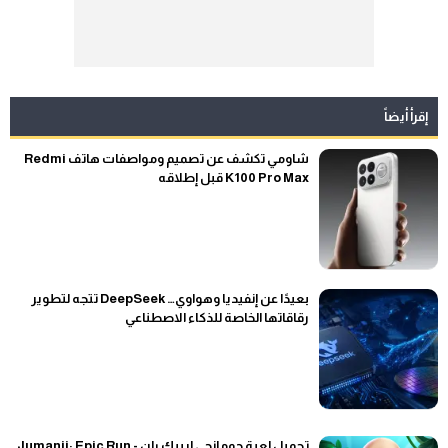
إقرأ أيضاً
شاومي تكشف عن تصميم ومواصفات هاتف Redmi
K100 Pro Max قبل إطلاقه
بعيدًا عن إنفيديا وهواوي… DeepSeek تتجه لتطوير
رقاقاتها الخاصة للذكاء الاصطناعي
تحميل لعبة جومانجي إيبيك ران - Jumanji: Epic Run