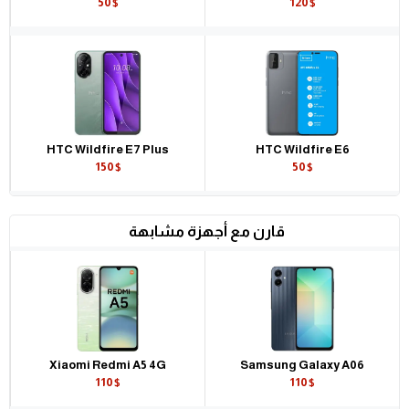
50$
120$
HTC Wildfire E7 Plus
HTC Wildfire E6
150$
50$
قارن مع أجهزة مشابهة
Xiaomi Redmi A5 4G
Samsung Galaxy A06
110$
110$