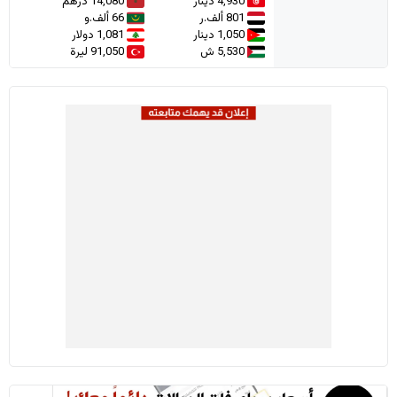
4,930 دينار
14,080 درهم
801 ألف.ر
66 ألف.و
1,050 دينار
1,081 دولار
5,530 ش
91,050 ليرة