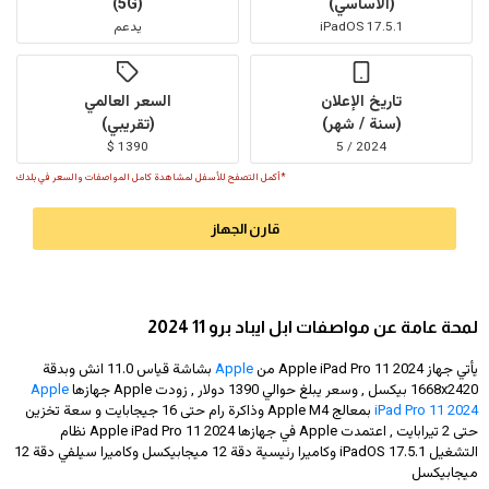
(الأساسي)
(5G)
iPadOS 17.5.1
يدعم
تاريخ الإعلان
السعر العالمي
(سنة / شهر)
(تقريبي)
1390 $
2024 / 5
*أكمل التصفح للأسفل لمشاهدة كامل المواصفات والسعر في بلدك
قارن الجهاز
لمحة عامة عن مواصفات ابل ايباد برو 11 2024
يأتي جهاز Apple iPad Pro 11 2024 من
Apple
بشاشة قياس 11.0 انش وبدقة
1668x2420
بيكسل , وسعر يبلغ حوالي 1390 دولار
, زودت Apple جهازها
Apple
iPad Pro 11 2024
بمعالج Apple M4 وذاكرة رام حتى 16 جيجابايت و سعة تخزين
حتى 2 تيرابايت , اعتمدت Apple في جهازها Apple iPad Pro 11 2024 نظام
التشغيل iPadOS 17.5.1 وكاميرا رئيسية دقة 12 ميجابيكسل وكاميرا سيلفي دقة 12
ميجابيكسل