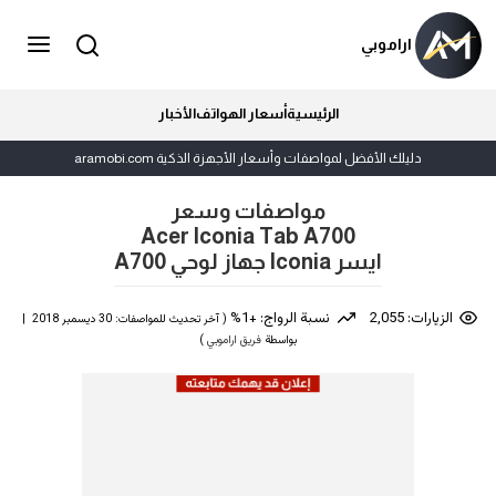
اراموبي
الرئيسية
أسعار الهواتف
الأخبار
دليلك الأفضل لمواصفات وأسعار الأجهزة الذكية aramobi.com
مواصفات وسعر
Acer Iconia Tab A700
ايسر Iconia جهاز لوحي A700
الزيارات: 2,055
نسبة الرواج: +1%
( آخر تحديث للمواصفات: 30 ديسمبر 2018 |
بواسطة
فريق اراموبي
)