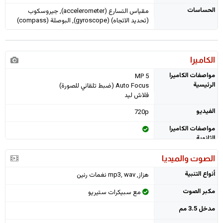
الحساسات
مقياس التسارع (accelerometer), جيروسكوب
(تحديد الاتجاه) (gyroscope), البوصلة (compass)
الكاميرا
مواصفات الكاميرا
5 MP
الرئيسية
Auto Focus (ضبط تلقائي للصورة)
فلاش ليد
الفيديو
720p
مواصفات الكاميرا
الثانوية
الصوت والميديا
أنواع التنبية
هزاز, mp3, wav نغمات رنين
مكبر الصوت
مع سبيكرات ستيريو
مدخل 3.5 مم