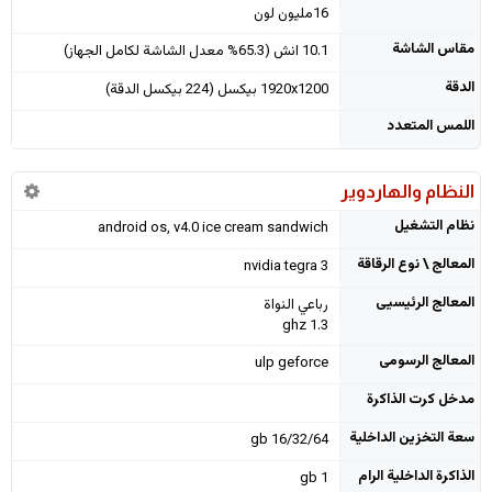
16مليون لون
مقاس الشاشة
10.1 انش (65.3% معدل الشاشة لكامل الجهاز)
الدقة
1920x1200 بيكسل (224 بيكسل الدقة)
اللمس المتعدد
النظام والهاردوير
نظام التشغيل
android os, v4.0 ice cream sandwich
المعالج \ نوع الرقاقة
nvidia tegra 3
المعالج الرئيسيى
رباعي النواة
1.3 ghz
المعالج الرسومى
ulp geforce
مدخل كرت الذاكرة
سعة التخزين الداخلية
16/32/64 gb
الذاكرة الداخلية الرام
1 gb