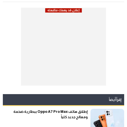
إقرأ أيضاً
إطلاق هاتف Oppo A7 Pro Max ببطارية ضخمة
ومعالج جديد كلياً