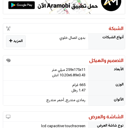
الشبكة
أنواع الشبكات
بدون اتصال خلوي
المزيد
التصميم والهيكل
الأبعاد
259x175x11 ميلي متر
10.20x6.89x0.43 انش
الوزن
665 غرام
1.47 رطل
الألوان
رمادى متدرج, أحمر متدرج
الشاشة والعرض
نوع شاشة العرض
lcd capacitive touchscreen