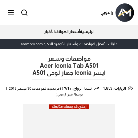
اراموبي
الرئيسية
أسعار الهواتف
الأخبار
دليلك الأفضل لمواصفات وأسعار الأجهزة الذكية aramobi.com
مواصفات وسعر
Acer Iconia Tab A501
ايسر Iconia جهاز لوحي A501
الزيارات: 1,853
نسبة الرواج: +1%
( آخر تحديث للمواصفات: 30 ديسمبر 2018 |
بواسطة
فريق اراموبي
)