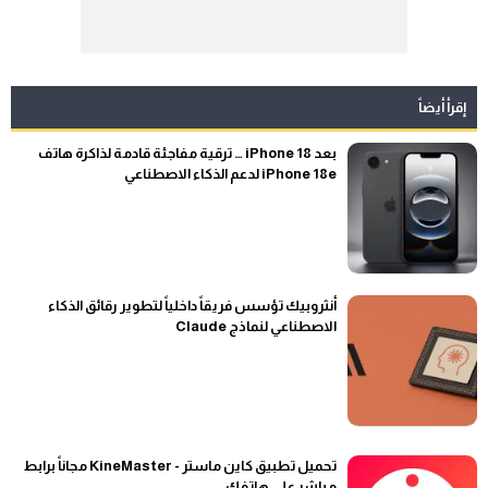
إقرأ أيضاً
بعد iPhone 18 … ترقية مفاجئة قادمة لذاكرة هاتف
iPhone 18e لدعم الذكاء الاصطناعي
أنثروبيك تؤسس فريقاً داخلياً لتطوير رقائق الذكاء
الاصطناعي لنماذج Claude
تحميل تطبيق كاين ماستر - KineMaster مجاناً برابط
مباشر على هاتفك