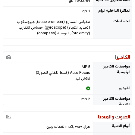
سعة التخزين الداخلية
16/32/64 gb
الذاكرة الداخلية الرام
1 gb
الحساسات
مقياس التسارع (accelerometer), جيروسكوب
(تحديد الاتجاه) (gyroscope), حساس التقارب
(proximity), البوصلة (compass)
الكاميرا
مواصفات الكاميرا
5 MP
الرئيسية
Auto Focus (ضبط تلقائي للصورة)
فلاش ليد
الفيديو
مواصفات الكاميرا
2 mp
الثانوية
الصوت والميديا
أنواع التنبية
هزاز, mp3, wav نغمات رنين