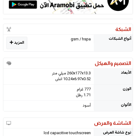
الشبكة
أنواع الشبكات
gsm / hspa
المزيد
التصميم والهيكل
الأبعاد
260x177x13.3 ميلي متر
10.24x6.97x0.52 انش
الوزن
777 غرام
1.71 رطل
الألوان
أسود
الشاشة والعرض
نوع شاشة العرض
lcd capacitive touchscreen