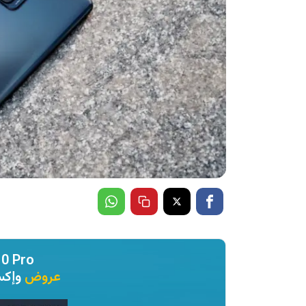
10 Pro
عروض
وإك