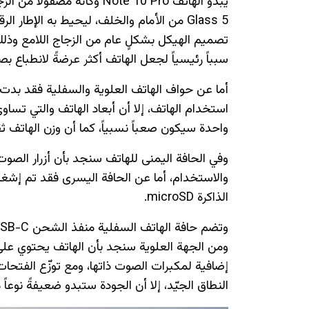
Glass 5 من الأمام والخلف، ليحيط به الإطا
تصميم الهيكل بشكلٍ عام من الزجاج اللامع وذلك 
سبباً رئيسياً لجعل الهاتف أكثر عرضةً لانطباع بص
أما عن حواف الهاتف العلوية والسفلية فقد بدت ب
واحدة سيكون صعباً نسبياً، كما أن وزن الهاتف ثقيلاً
وفي الحافة اليمنى للهاتف سنجد بأن أزرار الصو
الذاكرة microSD.
إضافية لمكبرات الصوت ذاتها، ومع توزّع الفتح
النطاق الجيّد، إلا أن الجودة ستبدو ضعيفةً نوعاً م