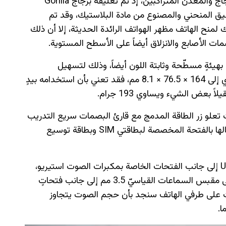
يبدو الهاتف Note 10 Pro وكأنه مصقولاً من الزجاج والمعدن المتراكبين، إذ تم تغليفه بزجاج Gorilla
ر الرقيق المنحني والمصنوع من مادة البلاستيك، وقد تم
لمنح الهاتف مظهر الهواتف الرائدة الحديثة، إلا أن ذلك
مات الأصابع والانزلاق أيضاً على الأسطح المستوية.
هيئةٍ مسطّحة وثابتة اللون أيضاً، وذلك لتسهيل
استخدام الهاتف، إلا أن أبعاد الهاتف والتي تساوي إلى 164 × 76.5 × 8.1 مم، فقد تعني بأن استخدامه بيدٍ
 بعض الشيء ويساوي 193 جرام.
ت تعلو زر الطاقة المدمج مع قارئ البصمات سريع التدريب
والاستخدام، أما عن الحافة اليسرى فقد تم إشغالها بالفتحة المخصصة لبطاقتي SIM وبطاقة توسيع
وتضم حافة الهاتف السفلية منفذ الشحن USB-C إلى جانب الفتحات الخاصة بمكبرات الصوت استيريو،
ومن الجهة العلوية سنجد بأن الهاتف يحتوي على مقبس السماعات القياسيّ 3.5 مم إلى جانب فتحاتٍ
ات على طرفي الهاتف سنجد بأن حجم الصوت يتجاوز
ا.