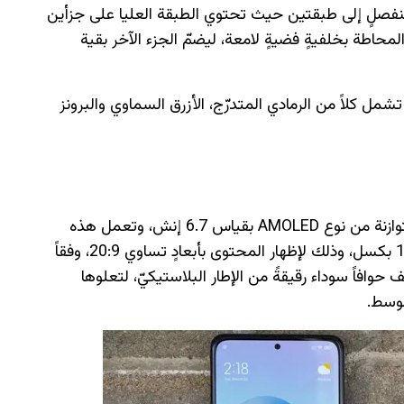
منفصلٍ إلى طبقتين حيث تحتوي الطبقة العليا على جزأين
محاطة بخلفيةٍ فضيةٍ لامعة، ليضمّ الجزء الآخر بقية
Note 10 Pr بألوانٍ متنوعة تشمل كلاً من الرمادي المتدرّج، الأزرق السماوي والبرونز
تم تضمين الهاتف Note 10 Pro شاشةً كبيرةً متوازنة من نوع AMOLED بقياس 6.7 إنش، وتعمل هذه
الشاشة بدقة Full HD+ أي ما يعادل 2400×1080 بكسل، وذلك لإظهار المحتوى بأبعادٍ تساوي 20:9، وفقاً
شاشة الهاتف حوافاً سوداء رقيقةً من الإطار البلاستيكيّ، لتعلوها
لوسط.