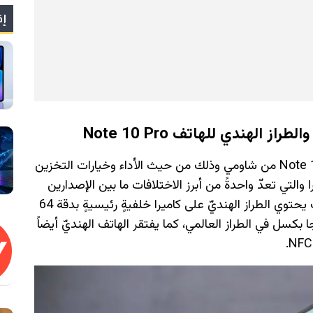
إق
 الهندي للهاتف Note 10 Pro
يترأس الهاتف Note 10 Pro سلسلة الهواتف Note 10 من شاومي وذلك من حيث الأداء وخيارات التخزين
والتي تعدّ واحدةً من أبرز الاختلافات ما بين الإصدارين
الهندي والعالمي من الهاتف Note 10 Pro، حيث يحتوي الطراز الهنديّ على كاميرا خلفيةٍ رئيسيةٍ بدقة 64
سل مقابل المستشعر الرئيسي 108 ميجا بكسل في الطراز العالمي، كما يفتقر الهاتف الهنديّ أيضاً