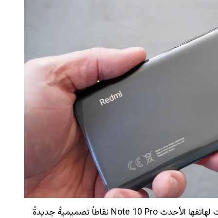
ومن الناحية الخلفية سنجد بأن ريدمي قد أضافت لهاتفها الأحدث Note 10 Pro نقاطاً تصميميةً جديدةً