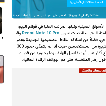
اضغط هنا لانتقال لأمازون >
بصفتنا شركاء في امازون فإننا نحصل على عمولة من عمليات الشراء الناجحة
أسواق الصينية ونيلها المراتب العليا في قوائم البيع،
ن الفئة المتوسطة تحت عنوان
Redmi Note 10 Pro
وقد
 16
واحي، فضلاً عن امتلاكه النقاط التصميمية الجديدة وعمر
البطارية المنافس، وكذلك السعر المناسب لفئةٍ كبيرةٍ من المستخدمين حيث أنه لم يتعدّى حدود 300
لاع أكثر على أبرز تفاصيل الهاتف وما يحتويه من قدرات
دخول إطار المنافسة حتى مع الهواتف الرائدة الحالية.