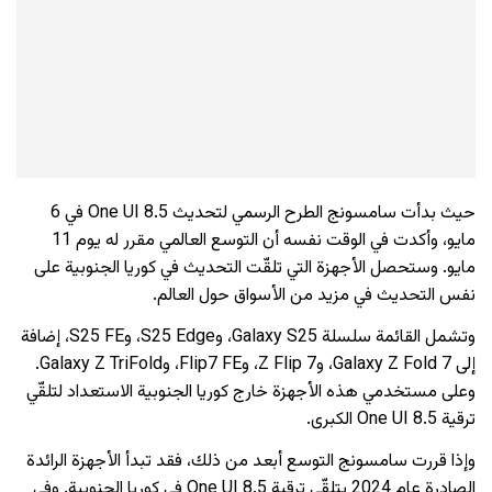
حيث بدأت سامسونج الطرح الرسمي لتحديث One UI 8.5 في 6
مايو، وأكدت في الوقت نفسه أن التوسع العالمي مقرر له يوم 11
مايو. وستحصل الأجهزة التي تلقّت التحديث في كوريا الجنوبية على
نفس التحديث في مزيد من الأسواق حول العالم.
وتشمل القائمة سلسلة Galaxy S25، وS25 Edge، وS25 FE، إضافة
إلى Galaxy Z Fold 7، وZ Flip 7، وFlip7 FE، وGalaxy Z TriFold.
وعلى مستخدمي هذه الأجهزة خارج كوريا الجنوبية الاستعداد لتلقّي
ترقية One UI 8.5 الكبرى.
وإذا قررت سامسونج التوسع أبعد من ذلك، فقد تبدأ الأجهزة الرائدة
الصادرة عام 2024 بتلقّي ترقية One UI 8.5 في كوريا الجنوبية. وفي