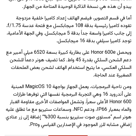
يبدو أن هذه هي نسخة الذاكرة الوحيدة المتاحة من الجهاز.
أما في قسم التصوير، فيضم الهاتف إعداد كاميرا خلفية مزدوجة
تقوده كاميرا رئيسية بدقة 108 ميجابكسل مع فتحة عدسة f/1.75،
إلى جانب كاميرا واسعة جداً بدقة 5 ميجابكسل. وفي الجهة الأمامية،
توجد كاميرا سيلفي بدقة 16 ميجابكسل.
ويحصل Honor 600e على بطارية كبيرة بسعة 6520 ميلي أمبير مع
دعم الشحن السلكي بقدرة 45 واط. كما تضيف هونر دعماً للشحن
السلكي العكسي، ما يتيح استخدام الهاتف لشحن بعض الملحقات
الصغيرة عند الحاجة.
ومن ناحية البرمجيات، يعمل الجهاز بواجهة MagicOS 10 المبنية
على أندرويد 16 وهي التجربة البرمجية نفسها التي توفرها طرازات
Honor 600 الأعلى سعراً. وتشمل المواصفات الأخرى مقاومة الغبار
والماء بمعيار IP66، ودعم NFC، وسماعات ستيريو مع ما تطلق عليه
هونر اسم “مستوى صوت ستيريو بنسبة 300%” إضافة إلى زر عتادي
إضافي مشابه للزر الموجود في الإصدارين القياسي وPro.