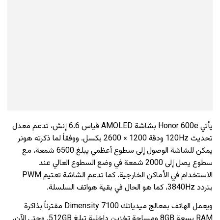
يأتي Honor 600e بشاشة AMOLED قياس 6.6 إنش، تدعم معدل
تحديث 120Hz ودقة 1200 × 2600 بكسل. ووفقاً لما ذكرته هونر
يمكن للشاشة الوصول إلى سطوع أعظمي يبلغ 6500 شمعة، مع
سطوع يصل إلى 2000 شمعة في وضع السطوع العالي عند
الاستخدام في الأماكن الخارجية. كما تدعم الشاشة تعتيم PWM
بتردد 3840Hz، كما هو الحال في بقية هواتف السلسلة.
ويعمل الهاتف بمعالج ميدياتك Dimensity 7100 مقترناً بذاكرة
RAM بسعة 8GB ومساحة تخزين داخلية تبلغ 512GB. وحتى الآن،