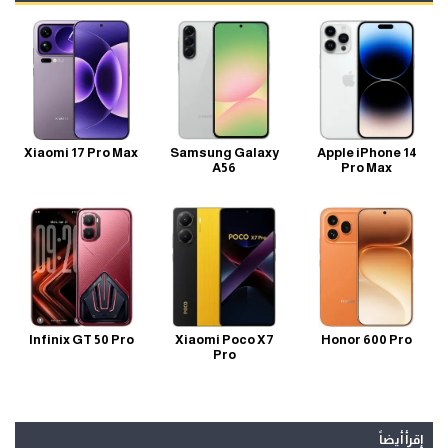
Xiaomi 17 Pro Max
Samsung Galaxy
Apple iPhone 14
A56
Pro Max
Infinix GT 50 Pro
Xiaomi Poco X7
Honor 600 Pro
Pro
إقرأ أيضاً