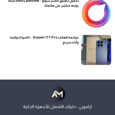
تحميل تطبيق لانشر سولو - Solo Launcher مجاناً
برابط مباشر على هاتفك
مراجعة الهاتف Xiaomi 17T Pro .. كاميرا احترافية
وأداء سريع
اراموبي - دليلك الأفضل للأجهزة الذكية