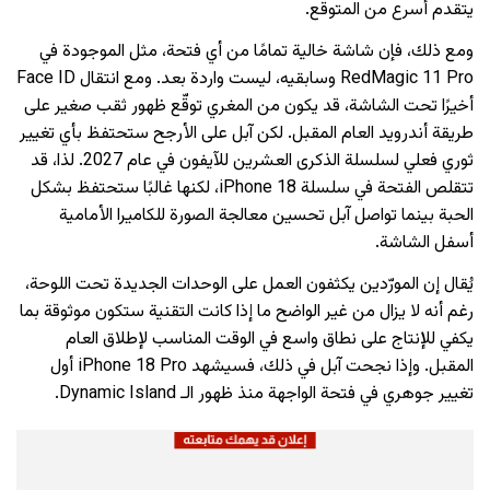
يتقدم أسرع من المتوقع.
ومع ذلك، فإن شاشة خالية تمامًا من أي فتحة، مثل الموجودة في
RedMagic 11 Pro وسابقيه، ليست واردة بعد. ومع انتقال Face ID
أخيرًا تحت الشاشة، قد يكون من المغري توقّع ظهور ثقب صغير على
طريقة أندرويد العام المقبل. لكن آبل على الأرجح ستحتفظ بأي تغيير
ثوري فعلي لسلسلة الذكرى العشرين للآيفون في عام 2027. لذا، قد
تتقلص الفتحة في سلسلة iPhone 18، لكنها غالبًا ستحتفظ بشكل
الحبة بينما تواصل آبل تحسين معالجة الصورة للكاميرا الأمامية
أسفل الشاشة.
يُقال إن المورّدين يكثفون العمل على الوحدات الجديدة تحت اللوحة،
رغم أنه لا يزال من غير الواضح ما إذا كانت التقنية ستكون موثوقة بما
يكفي للإنتاج على نطاق واسع في الوقت المناسب لإطلاق العام
المقبل. وإذا نجحت آبل في ذلك، فسيشهد iPhone 18 Pro أول
تغيير جوهري في فتحة الواجهة منذ ظهور الـ Dynamic Island.