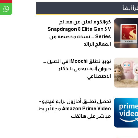
رأ أيضاً
كوالكوم تعلن عن معالج
Snapdragon 8 Elite Gen 5 V
Series … نسخة مخصصة من
المعالج الرائد
نوبيا تطلق iMoochi في الصين …
حيوان أليف يعمل بالذكاء
الاصطناعي
تحميل تطبيق أمازون برايم فيديو -
Amazon Prime Video مجاناً برابط
مباشر على هاتفك