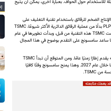
بلة للاستخدام حول الحواف. بعبارة أخرى، يمكن أن يتيح
إق
 من etnews تتطلع TSMC إلى بدء الإنتاج الضخم للرقائق باستخدام تقنية التغليف على
مستوى اللوحة قريبًا. وقد يمنح هذا التحول إلى PLP بدلًا من عملية الرقائق الدائرية الأكثر شيوعًا، TSMC
خطوة كبيرة إضافية أمام منافسيها. وقد استخدمت TSMC هذه التقنية من قبل، وبدأت تطويرها في عام
و ما ساعد سامسونج على التقدم بوضوح في هذا المجال
لا يحدد التقرير تواريخ دقيقة للإنتاج الضخم، لكنه يقدم إطارًا زمنيًا عامًا. ومن المتوقع أن تبدأ TSMC
إنتاجها الضخم باستخدام طريقة PLP في وقت ما خلال عام 2027. وهذا يمنح سامسونج وقتًا كافيًا
من TSMC.