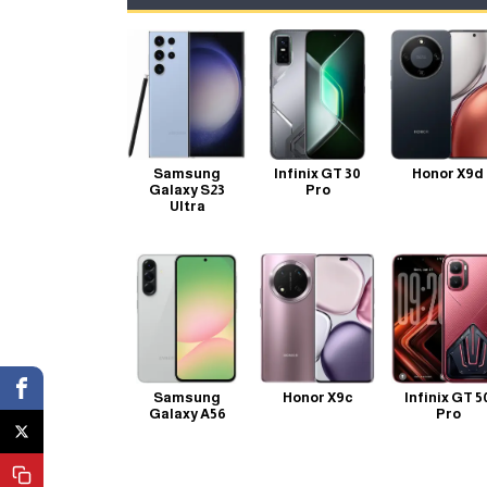
Samsung
Infinix GT 30
Honor X9d
Galaxy S23
Pro
Ultra
Samsung
Honor X9c
Infinix GT 5
Galaxy A56
Pro