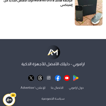
مراجعة هاتف Note 60 Ultra الرائد الأفضل الجديد من
إنفينكس
اراموبي - دليلك الأفضل للأجهزة الذكية
⋅
⋅
حول اراموبي
الاتصال بنا
للإعلان \ Advertise
AI
سياسة الخصوصية