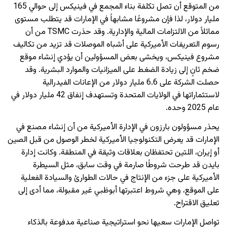
من المتوقع أن تصل تكلفة بناء المجمع في فينيكس إلى حوالي 165
مليار دولار، لذا فإن مشروعًا مشابهاً في الإمارات قد يتطلب مستوى
مماثلاً من الالتزامات المالية والإدارية. وقد حذرت TSMC من أن
رسوم التعريفات الأميركية على أشباه الموصلات قد تزيد من تكاليف
مشروع فينيكس، ويخشى بعض المسؤولين أن يؤدي إنشاء موقع
ضخم ثانٍ إلى زيادة الضغط على الميزانيات والموارد البشرية. وقد
حصلت الشركة على 6.6 مليار دولار من الإعانات الفيدرالية
لاستثماراتها في الولايات المتحدة وتستهدف إنفاق 42 مليار دولار في
عام 2025 وحده.
يحذر مسؤولون بارزون في الإدارة الأميركية من أن إنشاء مصنع في
الإمارات قد يعرض التكنولوجيا الأميركية لخطر الوصول من قبل الصين
أو إيران، اللتين تحتفظان بعلاقات وثيقة في المنطقة. وكانت إدارة
بايدن قد طرحت شروطًا صارمة في وقت سابق، مثل السيطرة
الأميركية على جزء من الإنتاج في حالات الطوارئ والسيادة الفعلية
على الموقع، وهي شروط اعتبرتها أبوظبي غير مقبولة، مما أدى إلى
تعليق الاقتراح.
تواصل الإمارات سعيها نحو استراتيجية صناعية مدفوعة بالذكاء