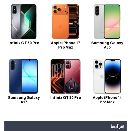
Infinix GT 30 Pro
Apple iPhone 17
Samsung Galaxy
Pro Max
A56
Samsung Galaxy
Infinix GT 50 Pro
Apple iPhone 14
A17
Pro Max
إقرأ أيضاً