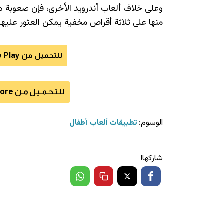
وعلى خلاف ألعاب أندرويد الأخرى، فإن صعوبة هذ
منها على ثلاثة أقراص مخفية يمكن العثور عليها
للتحميل من Google Play للأندرويد اضغط هنا
للـتـحـمـيـل مـن App Store للآيفون اضـغـط هـنـا
الوسوم:
تطبيقات ألعاب أطفال
شاركها!