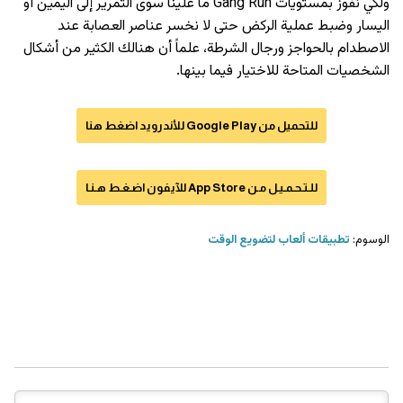
ولكي نفوز بمستويات Gang Run ما علينا سوى التمرير إلى اليمين أو
اليسار وضبط عملية الركض حتى لا نخسر عناصر العصابة عند
الاصطدام بالحواجز ورجال الشرطة، علماً أن هنالك الكثير من أشكال
الشخصيات المتاحة للاختيار فيما بينها.
للتحميل من Google Play للأندرويد اضغط هنا
للـتـحـمـيـل مـن App Store للآيفون اضـغـط هـنـا
الوسوم:
تطبيقات ألعاب لتضويع الوقت