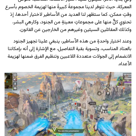
المعركة، حيث تتوفر لدينا مجموعةً كبيرةً منها لهزيمة الخصوم بأسرع
وقتٍ ممكن، كما ستظهر لنا العديد من الأساطير لاختيار أحدها، إذ
تحتوي كلٌّ منها على مجموعاتٍ معينةٍ من الجنود، وكارهي البشر،
وكذلك المقاتلين السيئين وغيرهم من الخارجين عن القانون.
وعند اختيار واحدةٍ من هذه الأساطير، ينبغي علينا تجهيز الجنود
بالعتاد المناسب، وتسوية بقية التفاصيل، مع الإشارة إلى أنه بإمكاننا
الانضمام إلى الجولات متعددة اللاعبين وتنظيم الفرق ضمنها لهزيمة
الأعداء.