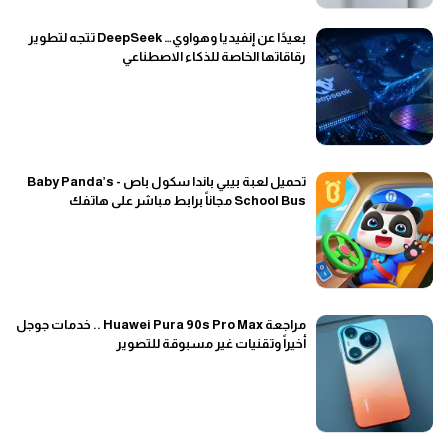
بعيدًا عن إنفيديا وهواوي… DeepSeek تتجه لتطوير
رقاقاتها الخاصة للذكاء الاصطناعي
تحميل لعبة بيبي باندا سكول باص - Baby Panda’s
School Bus مجاناً برابط مباشر على هاتفك
مراجعة Huawei Pura 90s Pro Max .. خدمات جوجل
أخيراً وتقنيات غير مسبوقة للتصوير