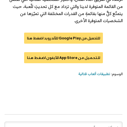
من القائمة المتوفرة لدينا والتي تزداد مع كل تحديثٍ للّعبة، حيث
يتمتّع كلٌّ منها بقائمةٍ من القدرات المختلفة التي تميّزها عن
الشخصيات المتوفرة الأخرى.
للتحميل من Google Play للأندرويد اضغط هنا
للـتـحـمـيـل مـن App Store للآيفون اضـغـط هـنـا
الوسوم:
تطبيقات ألعاب قتالية