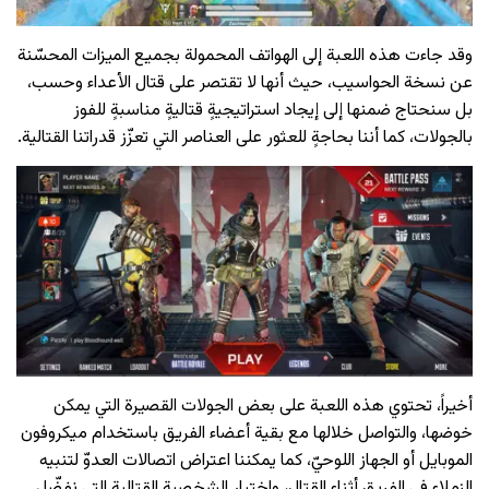
وقد جاءت هذه اللعبة إلى الهواتف المحمولة بجميع الميزات المحسّنة
عن نسخة الحواسيب، حيث أنها لا تقتصر على قتال الأعداء وحسب،
بل سنحتاج ضمنها إلى إيجاد استراتيجيةٍ قتاليةٍ مناسبةٍ للفوز
بالجولات، كما أننا بحاجةٍ للعثور على العناصر التي تعزّز قدراتنا القتالية.
أخيراً، تحتوي هذه اللعبة على بعض الجولات القصيرة التي يمكن
خوضها، والتواصل خلالها مع بقية أعضاء الفريق باستخدام ميكروفون
الموبايل أو الجهاز اللوحيّ، كما يمكننا اعتراض اتصالات العدوّ لتنبيه
الزملاء في الفريق أثناء القتال، واختيار الشخصية القتالية التي نفضّل