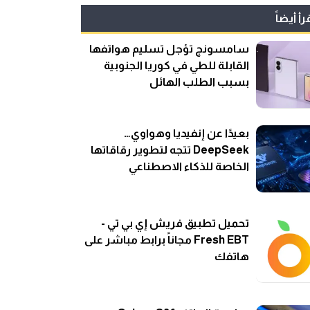
رأ أيضاً
سامسونج تؤجل تسليم هواتفها
القابلة للطي في كوريا الجنوبية
بسبب الطلب الهائل
بعيدًا عن إنفيديا وهواوي…
DeepSeek تتجه لتطوير رقاقاتها
الخاصة للذكاء الاصطناعي
تحميل تطبيق فريش إي بي تي -
Fresh EBT مجاناً برابط مباشر على
هاتفك