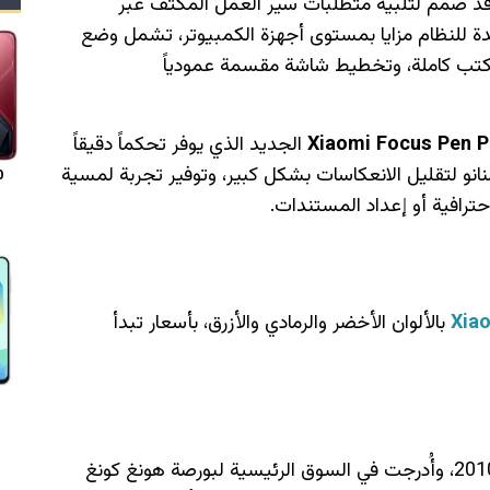
قد صُمم لتلبية متطلبات سير العمل المكثف عبر
يدة للنظام مزايا بمستوى أجهزة الكمبيوتر، تشمل وضع
كتب كاملة، وتخطيط شاشة مقسمة عمودياً
Xiaomi Focus Pen P
الجديد الذي يوفر تحكماً دقيقاً
انو لتقليل الانعكاسات بشكل كبير، وتوفير تجربة لمسية
0
ترافية أو إعداد المستندات.
Xiao
بالألوان الأخضر والرمادي والأزرق، بأسعار تبدأ
تأسست شركة شاومي في شهر أبريل من العام 2010، وأُدرجت في السوق الرئيسية لبورصة هونغ كونغ