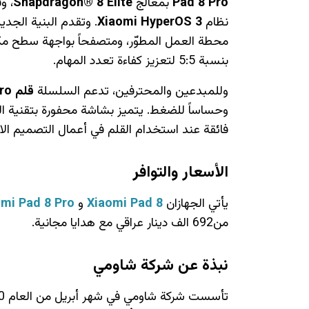
Pad 8 Pro
بمعالج
Snapdragon® 8 Elite
، و
نظام
Xiaomi HyperOS 3
. وتقدم البنية الجد
محطة العمل المطوّر، ومتصفحاً بواجهة سطح م
بنسبة 5:5 لتعزيز كفاءة تعدد المهام.
وللمبدعين والمحترفين، تدعم السلسلة
قلم
ro
وحساساً للضغط. يتميز بشاشة محفورة بتقنية الن
فائقة عند استخدام القلم في أعمال التصميم الاح
الأسعار والتوافر
يأتي الجهازان
Xiaomi Pad 8
و
mi Pad 8 Pro
من692 الف دينار عراقي مع هدايا مجانية.
نبذة عن شركة شاومي