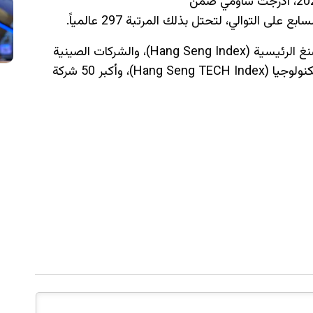
من 100 دولة ومنطقة حول العالم. وفي يوليو 2025، أُدرجت شاومي ضمن
وتُعد شاومي أيضاً أحد مكونات مؤشرات: هانغ سنغ الرئيسية (Hang Seng Index)، والشركات الصينية
(Hang Seng China Enterprises Index)، والتكنولوجيا (Hang Seng TECH Index)، وأكبر 50 شركة