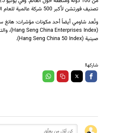
تصنيف فورتشن لأكبر 500 شركة عالمية للعام السابع على التوالي، لتحتل بذلك المرتبة 297 عالمياً.
صينية (Hang Seng China 50 Index).
شاركها!