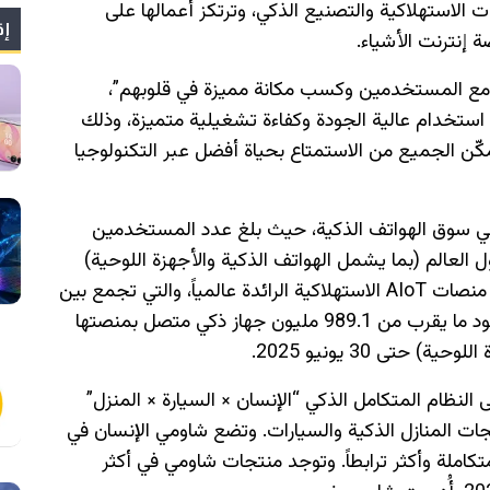
لإلكترونيات الاستهلاكية والتصنيع الذكي، وترتكز أعمالها على
إق
ة إنترنت الأشياء.
ات مع المستخدمين وكسب مكانة مميزة في قلوبهم”،
استخدام عالية الجودة وكفاءة تشغيلية متميزة، وذلك
ّن الجميع من الاستمتاع بحياة أفضل عبر التكنولوجيا
ً في سوق الهواتف الذكية، حيث بلغ عدد المستخدمين
ليون مستخدم حول العالم (بما يشمل الهواتف الذكية والأجهزة اللوحية)
حتى يونيو 2025. كما أنشأت الشركة إحدى أكبر منصات AIoT الاستهلاكية الرائدة عالمياً، والتي تجمع بين
الذكاء الاصطناعي وأجهزة الإنترنت الذكية، مع وجود ما يقرب من 989.1 مليون جهاز ذكي متصل بمنصتها
حتى 30 يونيو 2025.
جيتها إلى النظام المتكامل الذكي “الإنسان × السيارة × المنزل”
ت المنازل الذكية والسيارات. وتضع شاومي الإنسان في
تكاملة وأكثر ترابطاً. وتوجد منتجات شاومي في أكثر