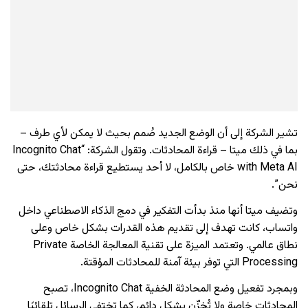
تشير الشركة إلى أن الوضع الجديد صُمم بحيث لا يمكن لأي طرف –
بما في ذلك ميتا – قراءة المحادثات. وتقول الشركة: “Incognito Chat
with Meta AI خاص بالكامل، لا أحد يستطيع قراءة محادثتك، حتى
نحن”.
وتضيف ميتا أنها منذ بدأت التفكير في دمج الذكاء الاصطناعي داخل
واتساب، كانت تهدف إلى تقديم هذه القدرات بشكل خاص وعلى
نطاق عالمي. وتعتمد الميزة على تقنية المعالجة الخاصة Private
Processing التي توفر بيئة آمنة للمحادثات المؤقتة.
وبمجرد تفعيل وضع المحادثة الخفية Incognito Chat، تصبح
المحادثات خاصة ولا تُخزّن بشكل دائم، كما تختفي الرسائل تلقائيًا