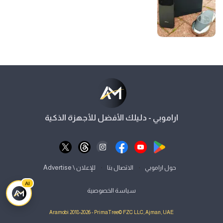
اراموبي - دليلك الأفضل للأجهزة الذكية
⋅
⋅
حول اراموبي
الاتصال بنا
للإعلان \ Advertise
AI
سياسة الخصوصية
Aramobi 2018-2026 - PrimaTree© FZC LLC, Ajman, UAE