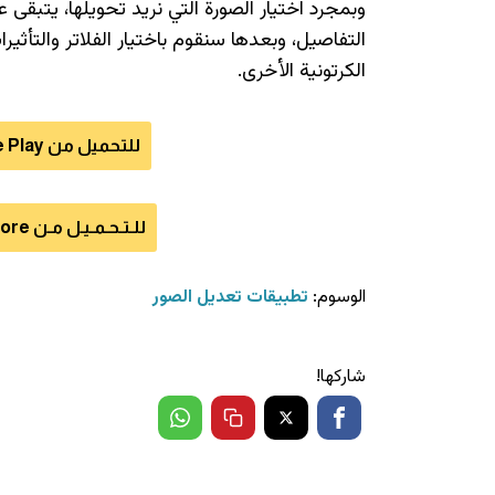
وبمجرد اختيار الصورة التي نريد تحويلها، يتبقّى ع
التفاصيل، وبعدها سنقوم باختيار الفلاتر والتأث
الكرتونية الأخرى.
للتحميل من Google Play للأندرويد اضغط هنا
للـتـحـمـيـل مـن App Store للآيفون اضـغـط هـنـا
الوسوم:
تطبيقات تعديل الصور
شاركها!