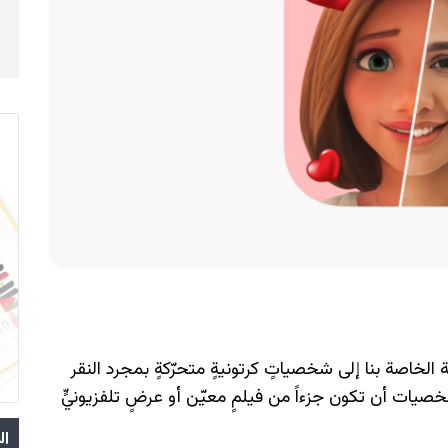
صور الشخصية الخاصة بنا إلى شخصياتٍ كرتونيةٍ متحرّكةٍ بمجرد النقر
يات أن تكون جزءاً من فيلمٍ معيّن أو عرضٍ تلفزيونيٍّ
ال