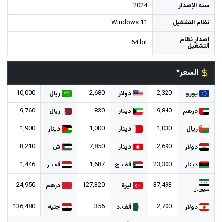
سنة الإصدار
2024
نظام التشغيل
Windows 11
إصدار نظام
64 bit
التشغيل
السعر*
10,000
2,680
2,320
يورو
دولار
ريال
9,760
830
9,840
درهم
دينار
ريال
1,900
1,000
1,030
ريال
دينار
دينار
8,210
7,850
2,690
دولار
دينار
ش
1,446
1,687
23,300
دينار
ألف.ج
ألف.ر
24,950
127,320
37,493
ليرة
درهم
مليون.ل
136,480
356
2,700
دولار
ألف.د
جنيه