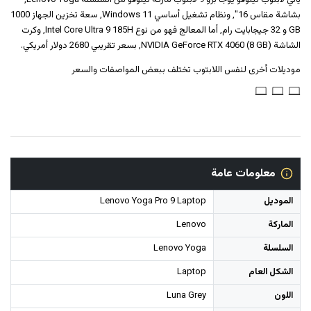
يأتي لابتوب لينوفو يوجا برو 9 لابتوب ماركة لينوفو من السلسلة Lenovo Yoga,
بشاشة مقاس 16", ونظام تشغيل أساسي Windows 11, سعة تخزين الجهاز 1000
GB و ‎32 جيجابايت رام‎, أما المعالج فهو من نوع Intel Core Ultra 9 185H, وكرت
الشاشة NVIDIA GeForce RTX 4060 (8 GB), بسعر تقريبي 2680 دولار أمريكي.
موديلات أخرى لنفس اللابتوب تختلف ببعض المواصفات والسعر
معلومات عامة
الموديل
Lenovo Yoga Pro 9 Laptop
الماركة
Lenovo
السلسلة
Lenovo Yoga
الشكل العام
Laptop
اللون
Luna Grey