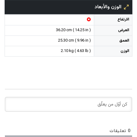
الوزن والأبعاد
الارتفاع
العرض
36.20 cm ( 14.25 in )
العمق
25.30 cm ( 9.96 in )
الوزن
2.10 kg ( 4.63 lb )
0
تعليقات