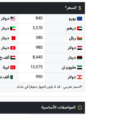
السعر*
840
يورو
دولار
3,570
درهم
دينار
380
ريال
دينار
980
دولار
دينار
8,440
دينار
ألف.ج
13,575
مليون.ل
ليرة
990
دولار
ألف.د
*السعر تقريبي - قد لا يكون الجهاز متوفراً في بلدك
المواصفات الأساسية