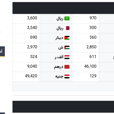
3,600
970
ريال
3,540
300
ريال
4
690
360
دينار
2,970
2,850
ش
أج
524
611
ألف.ر
9,040
46,100
درهم
49,420
129
جنيه