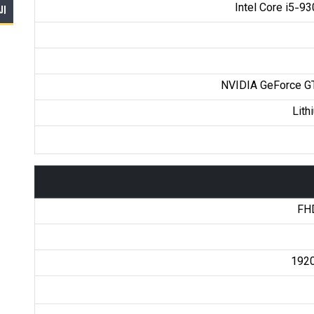
Intel Core i5-9
ال
NVIDIA GeForce G
Lith
FH
1920