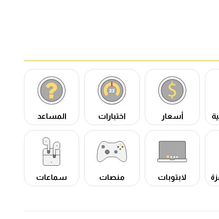
ة
أسعار
اختبارات
المساعد
زة
لابتوبات
منصات
سماعات