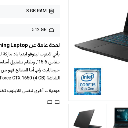
8 GB RAM
512 GB
لمحة عامة عن Lenovo IdeaPad L340-15IRH Gaming Laptop
الشاشة NVIDIA GeForce GTX 1650 (4 GB), بسعر تقريبي 970 دولار أمريكي.
موديلات أخرى لنفس اللابتوب تخ