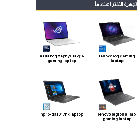
أجهزة الأكثر اهتماماً
asus rog zephyrus g16
lenovo loq gaming
gaming laptop
laptop
hp 15-da1017nx laptop
lenovo legion slim 5
gaming laptop