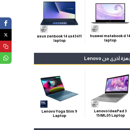
huawei matebook d 1
asus zenbook 14 ux434fl
laptop
laptop
هزة أخرى من Lenovo
Lenovo IdeaPad 3
Lenovo Yoga Slim 9
15IML05 Laptop
Laptop