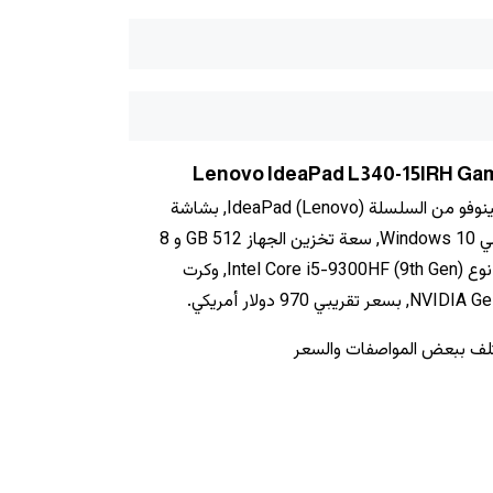
يأتي لابتوب ‎‎لينوفو‎‎ ‎‎ايديا باد‎‎ ماركة لينوفو من السلسلة (Lenovo) IdeaPad, بشاشة
مقاس 15.6", ونظام تشغيل أساسي Windows 10, سعة تخزين الجهاز 512 GB و ‎8
جيجابايت رام‎, أما المعالج فهو من نوع Intel Core i5-9300HF (9th Gen), وكرت
تلف ببعض المواصفات والسعر