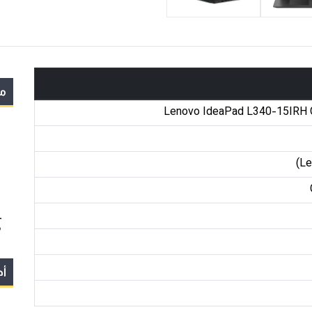
مو
Lenovo IdeaPad L340-15IRH 
(L
-
p
أج