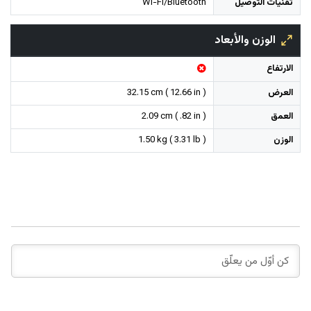
تقنيات التوصيل
Wi-Fi/Bluetooth
الوزن والأبعاد
الارتفاع
العرض
32.15 cm ( 12.66 in )
العمق
2.09 cm ( .82 in )
الوزن
1.50 kg ( 3.31 lb )