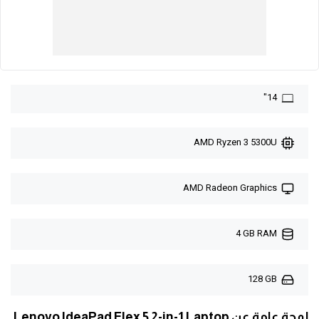
14"
AMD Ryzen 3 5300U
AMD Radeon Graphics
4 GB RAM
128 GB
لمحة عامة عن Lenovo IdeaPad Flex 5 2-in-1 Laptop