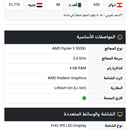
31,770
83
650
دولار
ألف.د
جنيه
*السعر تقريبي - قد لا يكون الجهاز متوفراً في بلدك
المواصفات الأساسية
نوع المعالج
AMD Ryzen 3 5300U
سرعة المعالج
2.6 GHz
الذاكرة رام
4 GB RAM
كرت الشاشة
AMD Radeon Graphics
البطارية
Lithium Ion (Li-Ion)
قارئ البصمة
الشاشة والوسائط المتعددة
نوع الشاشة
FHD-IPS LED Display