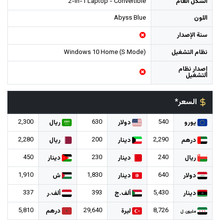
الشكل العام
2-in-1 Laptop - Convertible
اللون
Abyss Blue
سنة الإصدار
نظام التشغيل
Windows 10 Home (S Mode)
إصدار نظام
التشغيل
السعر*
2,300
630
540
يورو
دولار
ريال
2,280
200
2,290
درهم
دينار
ريال
450
230
240
ريال
دينار
دينار
1,910
1,830
640
دولار
دينار
ش
337
393
5,430
دينار
ألف.ج
ألف.ر
5,810
29,640
8,726
ليرة
درهم
مليون.ل