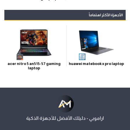
الأجهزة الأكثر اهتماماً
acer nitro 5 an515-57 gaming
huawei matebook x pro laptop
laptop
اراموبي - دليلك الأفضل للأجهزة الذكية