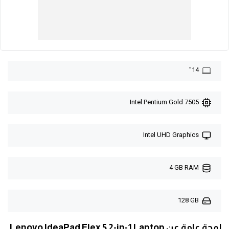
14"
Intel Pentium Gold 7505
Intel UHD Graphics
4 GB RAM
128 GB
لمحة عامة عن Lenovo IdeaPad Flex 5 2-in-1 Laptop