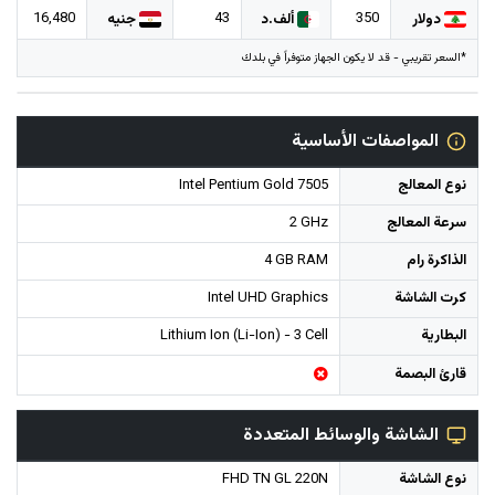
16,480
43
350
دولار
ألف.د
جنيه
*السعر تقريبي - قد لا يكون الجهاز متوفراً في بلدك
المواصفات الأساسية
نوع المعالج
Intel Pentium Gold 7505
سرعة المعالج
2 GHz
الذاكرة رام
4 GB RAM
كرت الشاشة
Intel UHD Graphics
البطارية
Lithium Ion (Li-Ion) - 3 Cell
قارئ البصمة
الشاشة والوسائط المتعددة
نوع الشاشة
FHD TN GL 220N