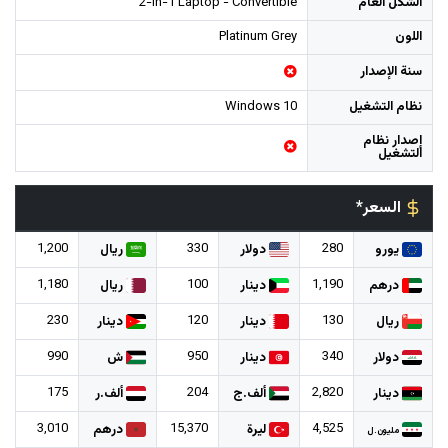
الشكل العام
2-in-1 Laptop - Convertible
اللون
Platinum Grey
سنة الإصدار
نظام التشغيل
Windows 10
إصدار نظام
التشغيل
السعر*
1,200
330
280
يورو
دولار
ريال
1,180
100
1,190
درهم
دينار
ريال
230
120
130
ريال
دينار
دينار
990
950
340
دولار
دينار
ش
175
204
2,820
دينار
ألف.ج
ألف.ر
3,010
15,370
4,525
ليرة
درهم
مليون.ل