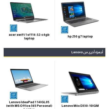
acer swift 1 sf114-32-c4gb
hp 250 g7 laptop
laptop
أجهزة أخرى من Lenovo
Lenovo IdeaPad 1 14IGL05
Lenovo Miix D330-10IGM
(with MS Office 365 Personal)