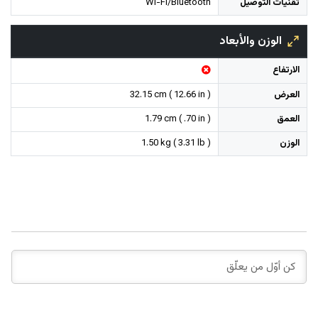
تقنيات التوصيل
Wi-Fi/Bluetooth
الوزن والأبعاد
الارتفاع
العرض
32.15 cm ( 12.66 in )
العمق
1.79 cm ( .70 in )
الوزن
1.50 kg ( 3.31 lb )