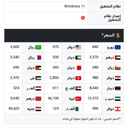
نظام التشغيل
Windows 11
إصدار نظام
التشغيل
السعر*
3,600
970
840
يورو
دولار
ريال
3,540
300
3,570
درهم
دينار
ريال
690
360
380
ريال
دينار
دينار
2,970
2,850
980
دولار
دينار
ش
524
611
8,440
دينار
ألف.ج
ألف.ر
9,040
46,100
13,575
ليرة
درهم
مليون.ل
49,420
129
990
دولار
ألف.د
جنيه
*السعر تقريبي - قد لا يكون الجهاز متوفراً في بلدك