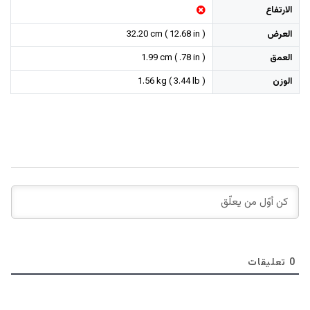
الارتفاع
العرض
32.20 cm ( 12.68 in )
العمق
1.99 cm ( .78 in )
الوزن
1.56 kg ( 3.44 lb )
0
تعليقات