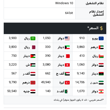
نظام التشغيل
Windows 10
إصدار نظام
64 bit
التشغيل
السعر*
3,900
1,050
910
يورو
دولار
ريال
3,830
330
3,860
درهم
دينار
ريال
750
390
410
ريال
دينار
دينار
3,220
3,080
1,060
دولار
دينار
ش
567
662
9,140
دينار
ألف.ج
ألف.ر
9,790
49,940
14,706
ليرة
درهم
مليون.ل
53,540
140
1,070
دولار
ألف.د
جنيه
*السعر تقريبي - قد لا يكون الجهاز متوفراً في بلدك