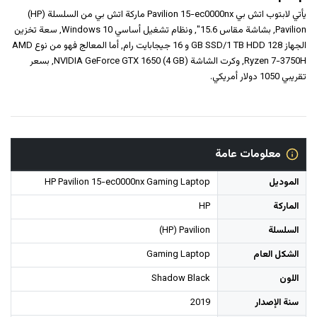
يأتي لابتوب اتش بي Pavilion 15-ec0000nx ماركة اتش بي من السلسلة (HP)
Pavilion, بشاشة مقاس 15.6", ونظام تشغيل أساسي Windows 10, سعة تخزين
الجهاز 128 GB SSD/1 TB HDD و ‎16 جيجابايت رام‎, أما المعالج فهو من نوع AMD
Ryzen 7-3750H, وكرت الشاشة NVIDIA GeForce GTX 1650 (4 GB), بسعر
تقريبي 1050 دولار أمريكي.
معلومات عامة
الموديل
HP Pavilion 15-ec0000nx Gaming Laptop
الماركة
HP
السلسلة
(HP) Pavilion
الشكل العام
Gaming Laptop
اللون
Shadow Black
سنة الإصدار
2019