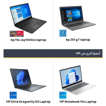
hp 250 g7 laptop
hp 15s-eq1000nx laptop
أجهزة أخرى من HP
HP Notebook 15s Laptop
HP Elite Dragonfly G3 Laptop