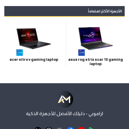
الأجهزة الأكثر اهتماماً
acer nitro v gaming laptop
asus rog strix scar 18 gaming
laptop
اراموبي - دليلك الأفضل للأجهزة الذكية