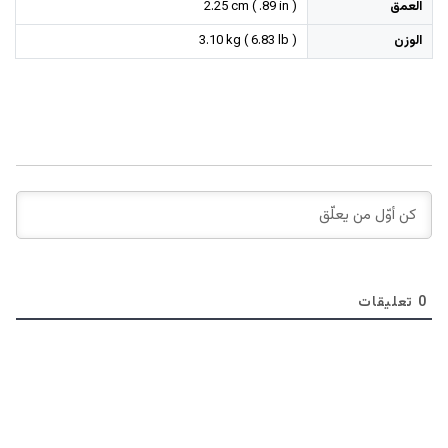
العمق
2.25 cm ( .89 in )
الوزن
3.10 kg ( 6.83 lb )
0
تعليقات