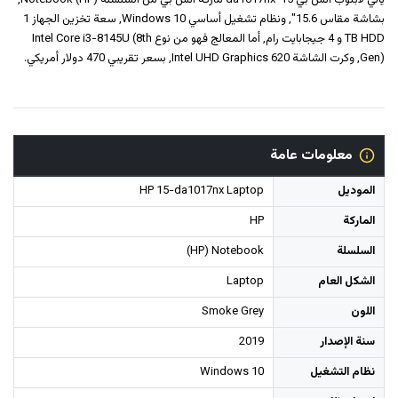
يأتي لابتوب اتش بي 15-da1017nx ماركة اتش بي من السلسلة (HP) Notebook,
بشاشة مقاس 15.6", ونظام تشغيل أساسي Windows 10, سعة تخزين الجهاز 1
TB HDD و ‎4 جيجابايت رام‎, أما المعالج فهو من نوع Intel Core i3-8145U (8th
Gen), وكرت الشاشة Intel UHD Graphics 620, بسعر تقريبي 470 دولار أمريكي.
معلومات عامة
الموديل
HP 15-da1017nx Laptop
الماركة
HP
السلسلة
(HP) Notebook
الشكل العام
Laptop
اللون
Smoke Grey
سنة الإصدار
2019
نظام التشغيل
Windows 10