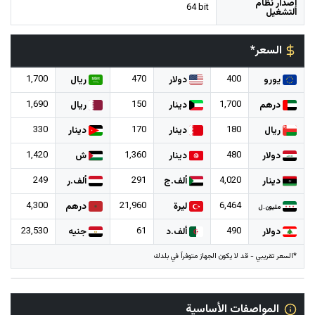
إصدار نظام
64 bit
التشغيل
السعر*
1,700
470
400
يورو
دولار
ريال
1,690
150
1,700
درهم
دينار
ريال
330
170
180
ريال
دينار
دينار
1,420
1,360
480
دولار
دينار
ش
249
291
4,020
دينار
ألف.ج
ألف.ر
4,300
21,960
6,464
ليرة
درهم
مليون.ل
23,530
61
490
دولار
ألف.د
جنيه
*السعر تقريبي - قد لا يكون الجهاز متوفراً في بلدك
المواصفات الأساسية