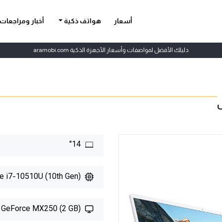
أسعار
هواتف ذكية
أخبار ومراجعات
دليلك الأفضل لمواصفات وأسعار الأجهزة الذكية aramobi.com
14"
re i7-10510U (10th Gen)
 GeForce MX250 (2 GB)