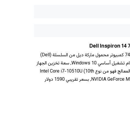
يأتي لابتوب ديل انسبايرون 14 7490 كمبيوتر محمول ماركة ديل من السلسلة (Dell)
Inspiron, بشاشة مقاس 14", ونظام تشغيل أساسي Windows 10, سعة تخزين الجهاز
1000 GB و ‎16 جيجابايت رام‎, أما المعالج فهو من نوع Intel Core i7-10510U (10th
Gen), وكرت الشاشة NVIDIA GeForce MX250 (2 GB), بسعر تقريبي 1590 دولار