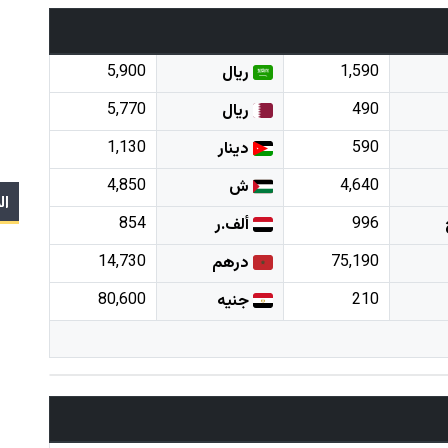
5,900
1,590
ريال
5,770
490
ريال
1,130
590
دينار
4,850
4,640
ش
ال
854
996
ألف.ر
14,730
75,190
درهم
80,600
210
جنيه