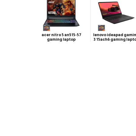
acer nitro 5 an515-57
lenovo ideapad gami
gaming laptop
3 15ach6 gaming lapt