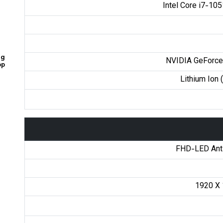
Intel Core i7-10
ng
NVIDIA GeForce
op
Lithium Ion (
FHD-LED Anti
1920 X