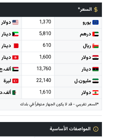
السعر*
1,370
يورو
دولار
5,810
درهم
دينار
610
ريال
دينار
1,600
دولار
دينار
13,760
دينار
ألف.ج
22,140
مليون.ل
ليرة
1,610
دولار
ألف.د
*السعر تقريبي - قد لا يكون الجهاز متوفراً في بلدك
المواصفات الأساسية