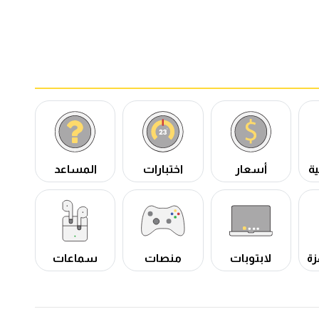
ة
أسعار
اختبارات
المساعد
زة
لابتوبات
منصات
سماعات