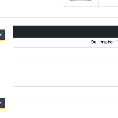
أج
Dell Inspiron 
أج