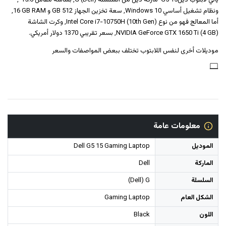
يأتي لابتوب ‎‎ديل‎‎ ‎G5‎ ‎15‎‎ ماركة ديل من السلسلة (Dell) G, بشاشة مقاس 15.6",
ونظام تشغيل أساسي Windows 10, سعة تخزين الجهاز 512 GB و ‎16‎ GB RAM‎,
أما المعالج فهو من نوع Intel Core i7-10750H (10th Gen), وكرت الشاشة
NVIDIA GeForce GTX 1650 Ti (4 GB), بسعر تقريبي 1370 دولار أمريكي.
موديلات أخرى لنفس اللابتوب تختلف ببعض المواصفات والسعر
معلومات عامة
الموديل
Dell G5 15 Gaming Laptop
الماركة
Dell
السلسلة
(Dell) G
الشكل العام
Gaming Laptop
اللون
Black