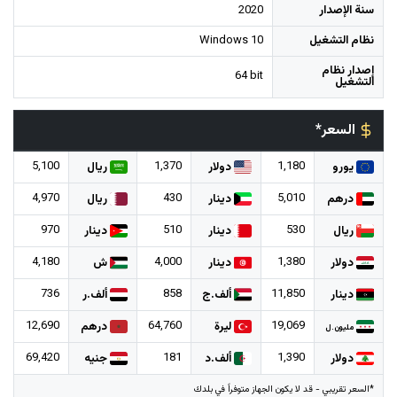
سنة الإصدار
2020
نظام التشغيل
Windows 10
إصدار نظام
64 bit
التشغيل
السعر*
5,100
1,370
1,180
يورو
دولار
ريال
4,970
430
5,010
درهم
دينار
ريال
970
510
530
ريال
دينار
دينار
4,180
4,000
1,380
دولار
دينار
ش
736
858
11,850
دينار
ألف.ج
ألف.ر
12,690
64,760
19,069
ليرة
درهم
مليون.ل
69,420
181
1,390
دولار
ألف.د
جنيه
*السعر تقريبي - قد لا يكون الجهاز متوفراً في بلدك