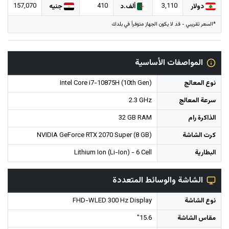
157,070
410
3,110
دولار
ألف.د
جنيه
*السعر تقريبي - قد لا يكون الجهاز متوفراً في بلدك
المواصفات الأساسية
نوع المعالج
Intel Core i7-10875H (10th Gen)
سرعة المعالج
2.3 GHz
الذاكرة رام
32 GB RAM
كرت الشاشة
NVIDIA GeForce RTX 2070 Super (8 GB)
البطارية
Lithium Ion (Li-Ion) - 6 Cell
الشاشة والوسائط المتعددة
نوع الشاشة
FHD-WLED 300 Hz Display
مقاس الشاشة
15.6"