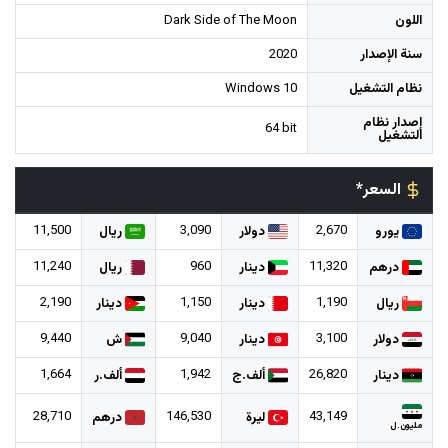
اللون
Dark Side of The Moon
سنة الإصدار
2020
نظام التشغيل
Windows 10
إصدار نظام
64 bit
التشغيل
السعر*
11,500
3,090
2,670
يورو
دولار
ريال
11,240
960
11,320
درهم
دينار
ريال
2,190
1,150
1,190
ريال
دينار
دينار
9,440
9,040
3,100
دولار
دينار
ش
1,664
1,942
26,820
دينار
ألف.ج
ألف.ر
28,710
146,530
43,149
ليرة
درهم
مليون.ل