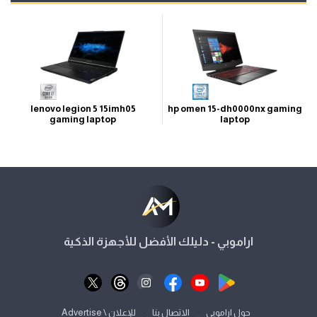
lenovo legion 5 15imh05
hp omen 15-dh0000nx gaming
gaming laptop
laptop
اراموبي - دليلك الأفضل للأجهزة الذكية
⋅
⋅
حول اراموبي
الاتصال بنا
للإعلان \ Advertise