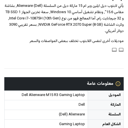
يأتي لابتوب ديل ايلين وير ام 15 ماركة ديل من السلسلة (Dell) Alienware, بشاشة
مقاس 15.6", ونظام تشغيل أساسي Windows 10, سعة تخزين الجهاز 1 TB SSD
و ‎32 جيجابايت رام‎, أما المعالج فهو من نوع Intel Core i7-10875H (10th Gen),
وكرت الشاشة NVIDIA GeForce RTX 2070 Super (8 GB), بسعر تقريبي 3090
دولار أمريكي.
موديلات أخرى لنفس اللابتوب تختلف ببعض المواصفات والسعر
معلومات عامة
الموديل
Dell Alienware M15 R3 Gaming Laptop
الماركة
Dell
السلسلة
(Dell) Alienware
الشكل العام
Gaming Laptop