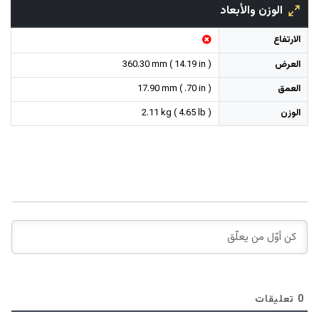
الوزن والأبعاد
الارتفاع
العرض
360.30 mm ( 14.19 in )
العمق
17.90 mm ( .70 in )
الوزن
2.11 kg ( 4.65 lb )
0
تعليقات