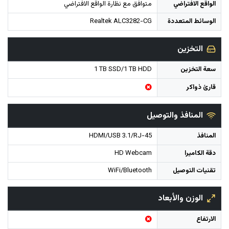
الواقع الافتراضي
الوسائط المتعددة
Realtek ALC3282-CG
التخزين
سعة التخزين
1 TB SSD/1 TB HDD
قارئ ذواكر
المنافذ والتوصيل
المنافذ
HDMI/USB 3.1/RJ-45
دقة الكاميرا
HD Webcam
تقنيات التوصيل
WiFi/Bluetooth
الوزن والأبعاد
الارتفاع