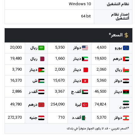
نظام التشغيل
Windows 10
إصدار نظام
64 bit
التشغيل
السعر*
20,000
5,350
4,630
يورو
دولار
ريال
19,480
1,660
19,630
درهم
دينار
ريال
3,790
2,000
2,060
ريال
دينار
دينار
16,370
15,670
5,360
دولار
دينار
ش
2,886
3,367
46,500
دينار
ألف.ج
ألف.ر
49,780
254,090
74,824
ليرة
درهم
مليون.ل
272,370
710
5,370
دولار
ألف.د
جنيه
*السعر تقريبي - قد لا يكون الجهاز متوفراً في بلدك