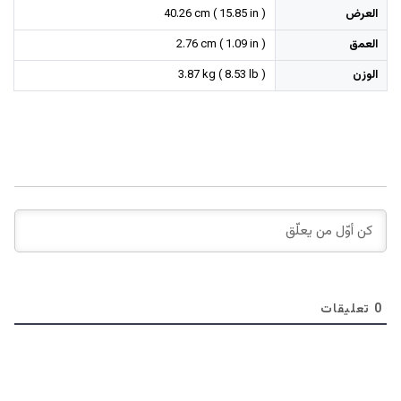
العرض
40.26 cm ( 15.85 in )
العمق
2.76 cm ( 1.09 in )
الوزن
3.87 kg ( 8.53 lb )
0
تعليقات