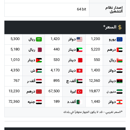
إصدار نظام
64 bit
التشغيل
السعر*
5,300
1,420
1,230
يورو
دولار
ريال
5,180
440
5,220
درهم
دينار
ريال
1,010
530
550
ريال
دينار
دينار
4,350
4,170
1,430
دولار
دينار
ش
767
895
12,360
دينار
ألف.ج
ألف.ر
13,230
67,500
19,877
ليرة
درهم
مليون.ل
72,360
189
1,440
دولار
ألف.د
جنيه
*السعر تقريبي - قد لا يكون الجهاز متوفراً في بلدك