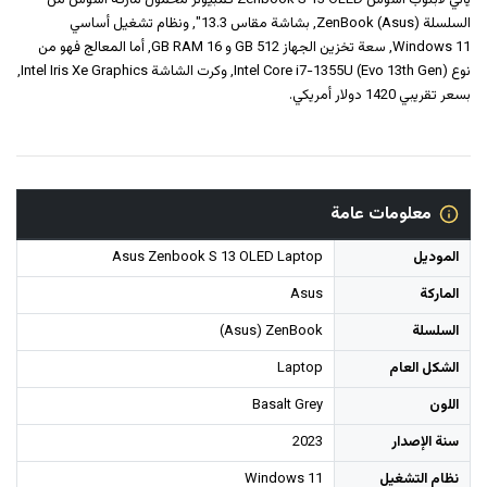
يأتي لابتوب اسوس‎‎ ‎Zenbook S ‎13‎‎ ‎OLED‎ ‎كمبيوتر محمول‎ ماركة اسوس من
السلسلة (Asus) ZenBook, بشاشة مقاس 13.3", ونظام تشغيل أساسي
Windows 11, سعة تخزين الجهاز 512 GB و 16 GB RAM, أما المعالج فهو من
نوع Intel Core i7-1355U (Evo 13th Gen), وكرت الشاشة Intel Iris Xe Graphics,
بسعر تقريبي 1420 دولار أمريكي.
معلومات عامة
الموديل
Asus Zenbook S 13 OLED Laptop
الماركة
Asus
السلسلة
(Asus) ZenBook
الشكل العام
Laptop
اللون
Basalt Grey
سنة الإصدار
2023
نظام التشغيل
Windows 11