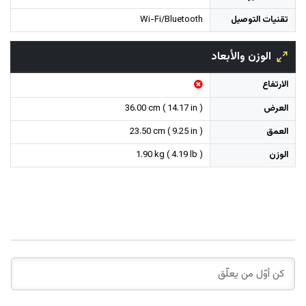
تقنيات التوصيل
Wi-Fi/Bluetooth
الوزن والأبعاد
الارتفاع
العرض
36.00 cm ( 14.17 in )
العمق
23.50 cm ( 9.25 in )
الوزن
1.90 kg ( 4.19 lb )