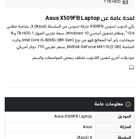
1 TB HDD
لمحة عامة عن Asus X509FB Laptop
يأتي لابتوب اسوس X509FB ماركة اسوس من السلسلة (Asus) X, بشاشة مقاس
15.6", ونظام تشغيل أساسي Windows 10, سعة تخزين الجهاز 1 TB HDD و ‎8
جيجابايت رام‎, أما المعالج فهو من نوع Intel Core i5-8265U (8th Gen), وكرت
الشاشة NVIDIA GeForce MX110 (2 GB), بسعر تقريبي 770 دولار أمريكي.
موديلات أخرى لنفس اللابتوب تختلف ببعض المواصفات والسعر
معلومات عامة
الموديل
Asus X509FB Laptop
الماركة
Asus
السلسلة
(Asus) X