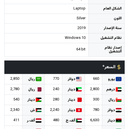
الشكل العام
Laptop
اللون
Silver
سنة الإصدار
2019
نظام التشغيل
Windows 10
إصدار نظام
64 bit
التشغيل
السعر*
2,850
770
660
يورو
دولار
ريال
2,780
240
2,800
درهم
دينار
ريال
540
280
300
ريال
دينار
دينار
2,340
2,240
780
دولار
دينار
ش
411
480
6,630
دينار
ألف.ج
ألف.ر