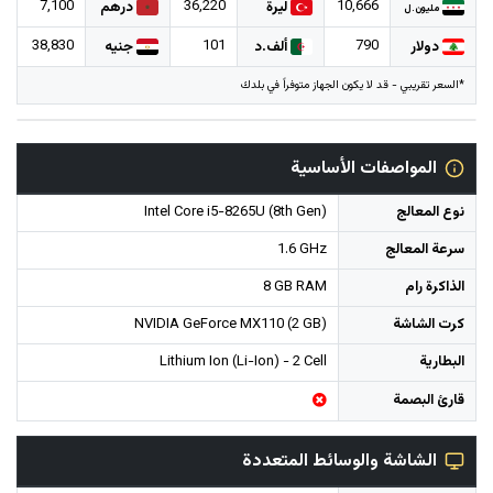
7,100
36,220
10,666
ليرة
درهم
مليون.ل
38,830
101
790
دولار
ألف.د
جنيه
*السعر تقريبي - قد لا يكون الجهاز متوفراً في بلدك
المواصفات الأساسية
نوع المعالج
Intel Core i5-8265U (8th Gen)
سرعة المعالج
1.6 GHz
الذاكرة رام
8 GB RAM
كرت الشاشة
NVIDIA GeForce MX110 (2 GB)
البطارية
Lithium Ion (Li-Ion) - 2 Cell
قارئ البصمة
الشاشة والوسائط المتعددة