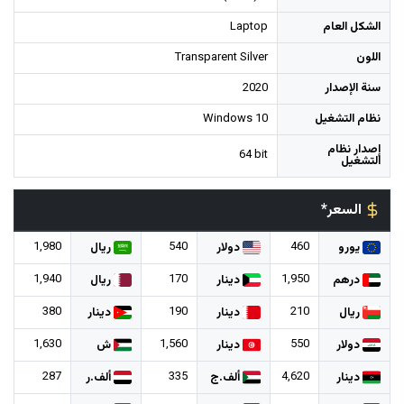
الشكل العام
Laptop
اللون
Transparent Silver
سنة الإصدار
2020
نظام التشغيل
Windows 10
إصدار نظام
64 bit
التشغيل
السعر*
1,980
540
460
يورو
دولار
ريال
1,940
170
1,950
درهم
دينار
ريال
380
190
210
ريال
دينار
دينار
1,630
1,560
550
دولار
دينار
ش
287
335
4,620
دينار
ألف.ج
ألف.ر