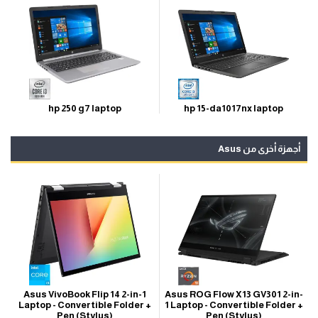
hp 15-da1017nx laptop
hp 250 g7 laptop
أجهزة أخرى من Asus
Asus ROG Flow X13 GV301 2-in-
Asus VivoBook Flip 14 2-in-1
1 Laptop - Convertible Folder +
Laptop - Convertible Folder +
Pen (Stylus)
Pen (Stylus)