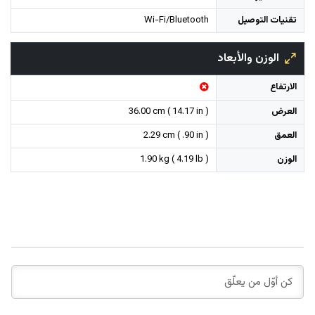
تقنيات التوصيل
Wi-Fi/Bluetooth
الوزن والأبعاد
الارتفاع
العرض
36.00 cm ( 14.17 in )
العمق
2.29 cm ( .90 in )
الوزن
1.90 kg ( 4.19 lb )