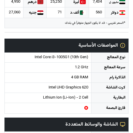
4,950
25,250
7,434
ليرة
درهم
مليون.ل
27,060
71
560
دولار
ألف.د
جنيه
*السعر تقريبي - قد لا يكون الجهاز متوفراً في بلدك
المواصفات الأساسية
نوع المعالج
Intel Core i3-1005G1 (10th Gen)
سرعة المعالج
1.2 GHz
الذاكرة رام
4 GB RAM
كرت الشاشة
Intel UHD Graphics 620
البطارية
Lithium Ion (Li-Ion) - 2 Cell
قارئ البصمة
الشاشة والوسائط المتعددة