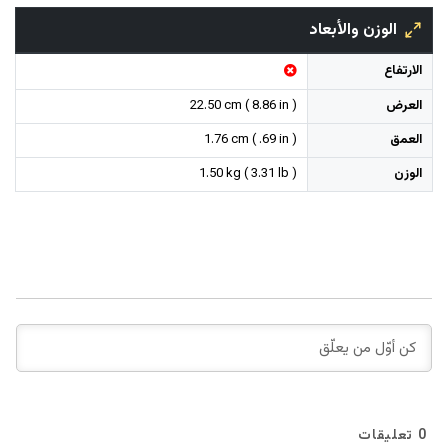
الوزن والأبعاد
الارتفاع
العرض
22.50 cm ( 8.86 in )
العمق
1.76 cm ( .69 in )
الوزن
1.50 kg ( 3.31 lb )
0
تعليقات