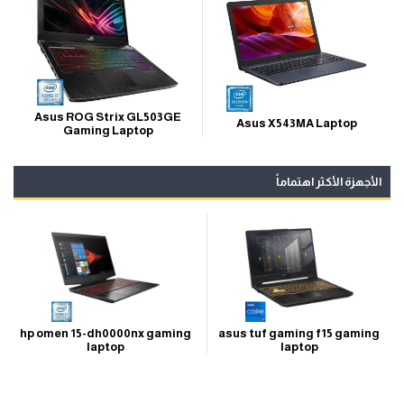
Asus ROG Strix GL503GE
Asus X543MA Laptop
Gaming Laptop
الأجهزة الأكثر اهتماماً
hp omen 15-dh0000nx gaming
asus tuf gaming f15 gaming
laptop
laptop