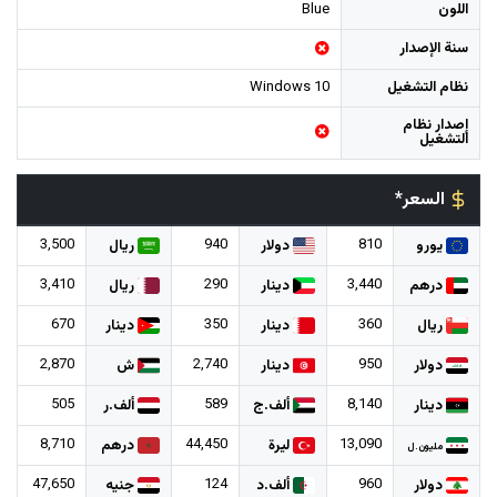
اللون
Blue
سنة الإصدار
نظام التشغيل
Windows 10
إصدار نظام
التشغيل
السعر*
3,500
940
810
يورو
دولار
ريال
3,410
290
3,440
درهم
دينار
ريال
670
350
360
ريال
دينار
دينار
2,870
2,740
950
دولار
دينار
ش
505
589
8,140
دينار
ألف.ج
ألف.ر
8,710
44,450
13,090
ليرة
درهم
مليون.ل
47,650
124
960
دولار
ألف.د
جنيه