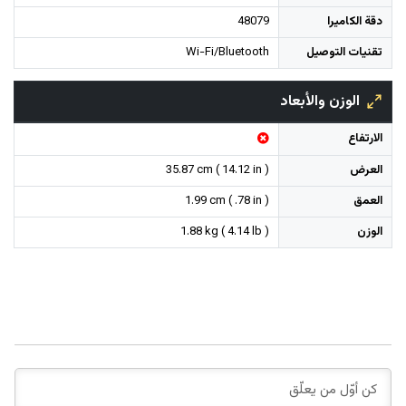
دقة الكاميرا
48079
تقنيات التوصيل
Wi-Fi/Bluetooth
الوزن والأبعاد
الارتفاع
العرض
35.87 cm ( 14.12 in )
العمق
1.99 cm ( .78 in )
الوزن
1.88 kg ( 4.14 lb )