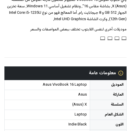
يأتي لابتوب اسوس‎‎ ‎VivoBook ‎16‎‎ ‎كمبيوتر محمول‎ ماركة اسوس من السلسلة
(Asus) X, بشاشة مقاس 16", ونظام تشغيل أساسي Windows 11, سعة تخزين
الجهاز 512 GB و 8 جيجابايت رام, أما المعالج فهو من نوع Intel Core i5-1235U
(12th Gen), وكرت الشاشة Intel UHD Graphics,
موديلات أخرى لنفس اللابتوب تختلف ببعض المواصفات والسعر
معلومات عامة
الموديل
Asus VivoBook 16 Laptop
الماركة
Asus
السلسلة
(Asus) X
الشكل العام
Laptop
اللون
Indie Black