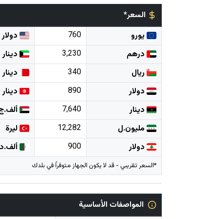
السعر*
760
يورو
دولار
3,230
درهم
دينار
340
ريال
دينار
890
دولار
دينار
7,640
دينار
ألف.ج
12,282
مليون.ل
ليرة
900
دولار
ألف.د
*السعر تقريبي - قد لا يكون الجهاز متوفراً في بلدك
المواصفات الأساسية