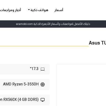
أسعار
هواتف ذكية
أخبار ومراجعات
دليلك الأفضل لمواصفات وأسعار الأجهزة الذكية aramobi.com
Asus T
17.3"
AMD Ryzen 5-3550H
n RX560X (4 GB DDR5)