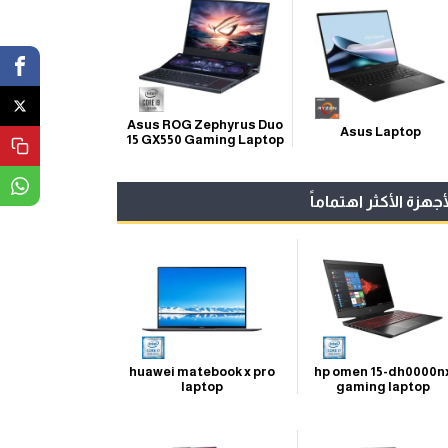
Asus ROG Zephyrus Duo
Asus Laptop
15 GX550 Gaming Laptop
أجهزة الأكثر اهتماماً
huawei matebook x pro
hp omen 15-dh0000n
laptop
gaming laptop