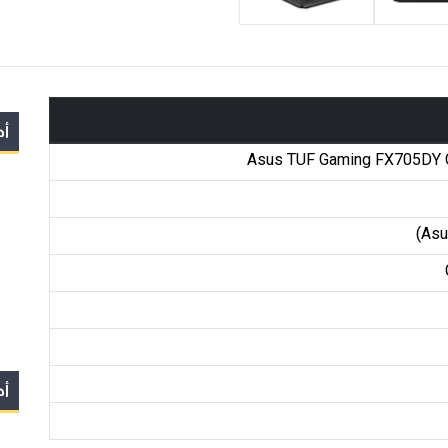
أج
Asus TUF Gaming FX705DY 
(Asu
أج