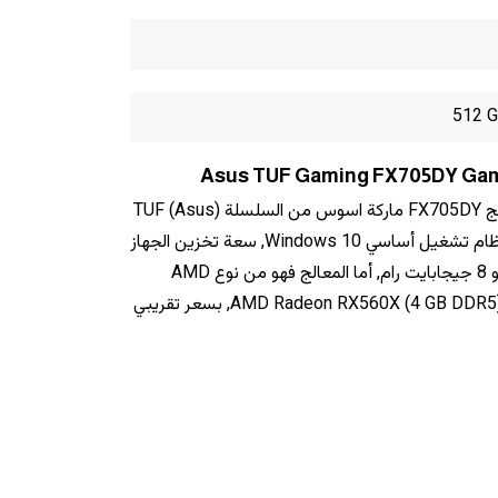
512 
يأتي لابتوب اسوس تي يو اف جيمنج FX705DY ماركة اسوس من السلسلة (Asus) TUF
Gaming, بشاشة مقاس 17.3", ونظام تشغيل أساسي Windows 10, سعة تخزين الجهاز
512 GB PCIe NVMe M.2 SSD و ‎8 جيجابايت رام‎, أما المعالج فهو من نوع AMD
Ryzen 5-3550H, وكرت الشاشة AMD Radeon RX560X (4 GB DDR5), بسعر تقريبي