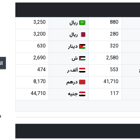
3,250
880
ريال
3,200
280
ريال
630
320
دينار
2,690
2,580
ش
ال
474
553
ألف.ر
8,170
41,710
درهم
44,710
117
جنيه
x