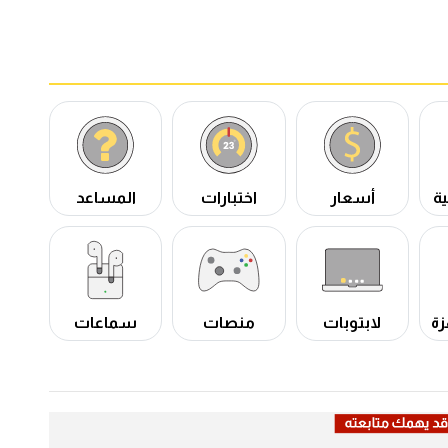
ة
أسعار
اختبارات
المساعد
زة
لابتوبات
منصات
سماعات