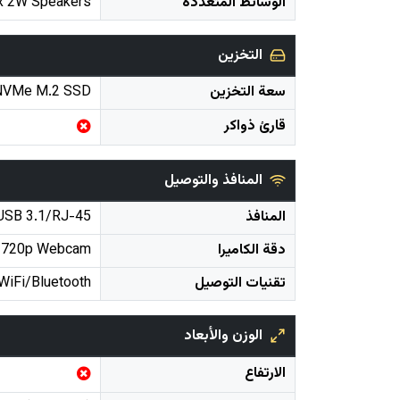
الوسائط المتعددة
x 2W Speakers
التخزين
سعة التخزين
NVMe M.2 SSD
قارئ ذواكر
المنافذ والتوصيل
المنافذ
USB 3.1/RJ-45
دقة الكاميرا
 720p Webcam
تقنيات التوصيل
WiFi/Bluetooth
الوزن والأبعاد
الارتفاع