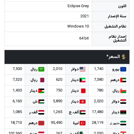
اللون
Eclipse Grey
سنة الإصدار
2021
نظام التشغيل
Windows 10
إصدار نظام
64 bit
التشغيل
السعر*
7,500
2,010
1,740
يورو
دولار
ريال
7,320
620
7,380
درهم
دينار
ريال
1,430
750
780
ريال
دينار
دينار
6,160
5,890
2,020
دولار
دينار
ش
1,085
1,265
17,480
دينار
ألف.ج
ألف.ر
18,710
95,490
28,119
ليرة
درهم
مليون.ل
102,360
267
2,030