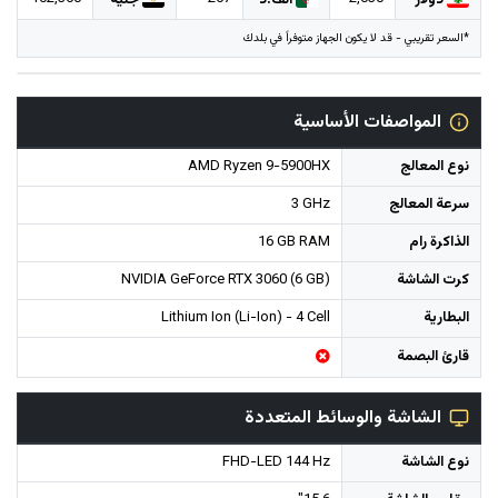
دولار
ألف.د
جنيه
*السعر تقريبي - قد لا يكون الجهاز متوفراً في بلدك
المواصفات الأساسية
نوع المعالج
AMD Ryzen 9-5900HX
سرعة المعالج
3 GHz
الذاكرة رام
16 GB RAM
كرت الشاشة
NVIDIA GeForce RTX 3060 (6 GB)
البطارية
Lithium Ion (Li-Ion) - 4 Cell
قارئ البصمة
الشاشة والوسائط المتعددة
نوع الشاشة
FHD-LED 144 Hz